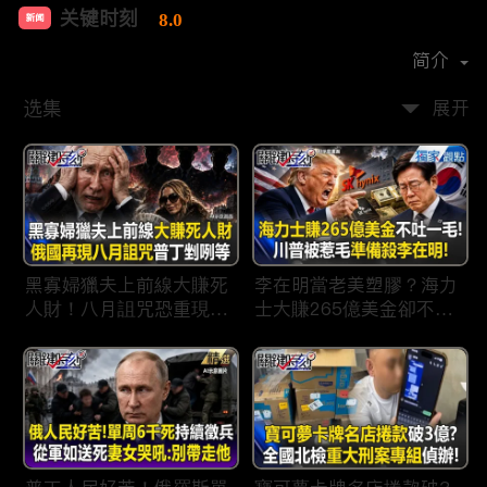
关键时刻
8.0
新闻
首播时间：
2022-04
简介
选集
展开
黑寡婦獵夫上前線大賺死
李在明當老美塑膠？海力
人財！八月詛咒恐重現蘇
士大賺265億美金卻不吐
聯垮台時刻普丁剉咧等！
一毛 惹毛「最嗜血川
普」動手修理搞到青瓦
台！？