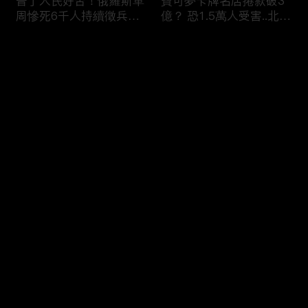
普丁人民好苦！俄羅斯單
寶可夢卡牌名店捲款破3
周慘死6千人持續徵兵
億？ 恐1.5萬人受害..北檢
「從軍如送死」女眼睜睜
「重大刑案專組」偵辦！
看老公.兒子被帶走 淒厲
评论
哭吼：別帶走他
您还没有登录，请先登录
印度人砸智慧電錶喊「每
蘋果砸300億美元攜手博
登录
度都收錢」剝削百姓！？
通「擴大AI布局」！台廠
全國20％電被偷.可點亮
備銀彈拚擴產搶賺CSP大
紐約兩年！
錢！
最新评论
最热
/
最新
快来抢沙发～
烏克蘭開炸伊朗！？ 澤
熊本7.1巨震商場爆炸
倫斯基密會納坦雅胡「兩
「戰場化」多人亡！ 台
大戰場融合」WW3中東
灣中國連環強震「地震連
點火！？
鎖」啟動？