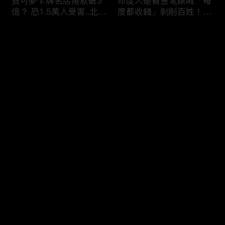
寶可夢卡牌名店捲款破3
印度人砸智慧電錶喊「每
億？ 恐1.5萬人受害..北檢
度都收錢」剝削百姓！？
「重大刑案專組」偵辦！
全國20％電被偷.可點亮
紐約兩年！
评论
您还没有登录，请先登录
蘋果砸300億美元攜手博
烏克蘭開炸伊朗！？ 澤
登录
通「擴大AI布局」！台廠
倫斯基密會納坦雅胡「兩
備銀彈拚擴產搶賺CSP大
大戰場融合」WW3中東
錢！
點火！？
最新评论
最热
/
最新
快来抢沙发～
熊本7.1巨震商場爆炸
印度「假鮮奶」摻洗衣粉
「戰場化」多人亡！ 台
打新鮮泡泡？ 加尿素升
灣中國連環強震「地震連
級「濃醇口感」全國鐵胃
鎖」啟動？
0人送醫！