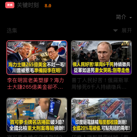
关键时刻
8.0
新闻
首播时间：
2022-04
简介
选集
展开
李在明當老美塑膠？海力
普丁人民好苦！俄羅斯單
士大賺265億美金卻不吐
周慘死6千人持續徵兵
一毛 惹毛「最嗜血川
「從軍如送死」女眼睜睜
普」動手修理搞到青瓦
看老公.兒子被帶走 淒厲
台！？
哭吼：別帶走他