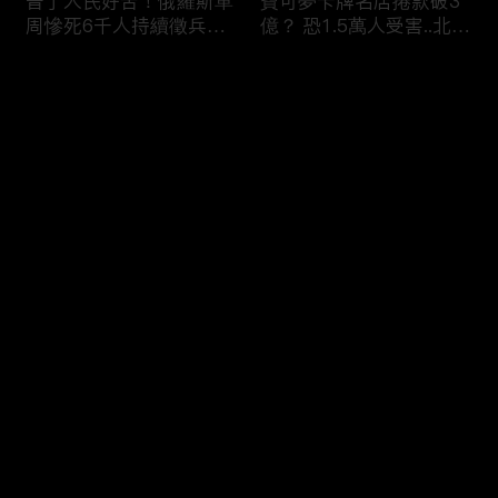
普丁人民好苦！俄羅斯單
寶可夢卡牌名店捲款破3
周慘死6千人持續徵兵
億？ 恐1.5萬人受害..北檢
「從軍如送死」女眼睜睜
「重大刑案專組」偵辦！
看老公.兒子被帶走 淒厲
评论
哭吼：別帶走他
您还没有登录，请先登录
印度人砸智慧電錶喊「每
蘋果砸300億美元攜手博
登录
度都收錢」剝削百姓！？
通「擴大AI布局」！台廠
全國20％電被偷.可點亮
備銀彈拚擴產搶賺CSP大
紐約兩年！
錢！
最新评论
最热
/
最新
快来抢沙发～
烏克蘭開炸伊朗！？ 澤
熊本7.1巨震商場爆炸
倫斯基密會納坦雅胡「兩
「戰場化」多人亡！ 台
大戰場融合」WW3中東
灣中國連環強震「地震連
點火！？
鎖」啟動？