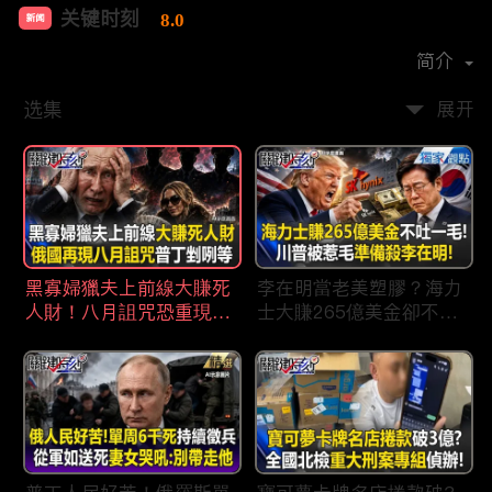
关键时刻
8.0
新闻
首播时间：
2022-04
简介
选集
展开
黑寡婦獵夫上前線大賺死
李在明當老美塑膠？海力
人財！八月詛咒恐重現蘇
士大賺265億美金卻不吐
聯垮台時刻普丁剉咧等！
一毛 惹毛「最嗜血川
普」動手修理搞到青瓦
台！？