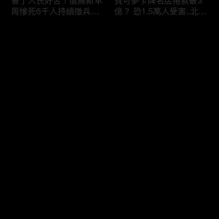
普丁人民好苦！俄羅斯單
寶可夢卡牌名店捲款破3
周慘死6千人持續徵兵
億？ 恐1.5萬人受害..北檢
「從軍如送死」女眼睜睜
「重大刑案專組」偵辦！
看老公.兒子被帶走 淒厲
评论
哭吼：別帶走他
您还没有登录，请先登录
印度人砸智慧電錶喊「每
蘋果砸300億美元攜手博
登录
度都收錢」剝削百姓！？
通「擴大AI布局」！台廠
全國20％電被偷.可點亮
備銀彈拚擴產搶賺CSP大
紐約兩年！
錢！
最新评论
最热
/
最新
快来抢沙发～
烏克蘭開炸伊朗！？ 澤
熊本7.1巨震商場爆炸
倫斯基密會納坦雅胡「兩
「戰場化」多人亡！ 台
大戰場融合」WW3中東
灣中國連環強震「地震連
點火！？
鎖」啟動？