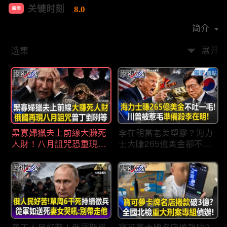
关键时刻
8.0
新闻
首播时间：
2022-04
简介
选集
展开
黑寡婦獵夫上前線大賺死
李在明當老美塑膠？海力
人財！八月詛咒恐重現蘇
士大賺265億美金卻不吐
聯垮台時刻普丁剉咧等！
一毛 惹毛「最嗜血川
普」動手修理搞到青瓦
台！？