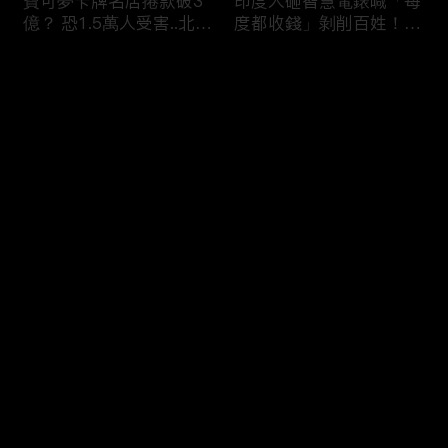
寶可夢卡牌名店捲款破3
印度人砸智慧電錶喊「每
億？ 恐1.5萬人受害..北檢
度都收錢」剝削百姓！？
「重大刑案專組」偵辦！
全國20％電被偷.可點亮
紐約兩年！
评论
您还没有登录，请先登录
蘋果砸300億美元攜手博
烏克蘭開炸伊朗！？ 澤
登录
通「擴大AI布局」！台廠
倫斯基密會納坦雅胡「兩
備銀彈拚擴產搶賺CSP大
大戰場融合」WW3中東
錢！
點火！？
最新评论
最热
/
最新
快来抢沙发～
熊本7.1巨震商場爆炸
印度「假鮮奶」摻洗衣粉
「戰場化」多人亡！ 台
打新鮮泡泡？ 加尿素升
灣中國連環強震「地震連
級「濃醇口感」全國鐵胃
鎖」啟動？
0人送醫！