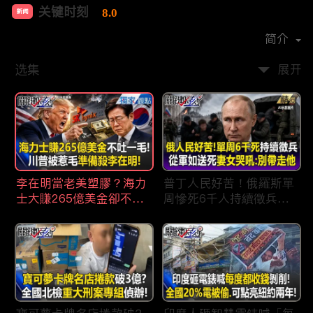
关键时刻
8.0
新闻
首播时间：
2022-04
简介
选集
展开
李在明當老美塑膠？海力
普丁人民好苦！俄羅斯單
士大賺265億美金卻不吐
周慘死6千人持續徵兵
一毛 惹毛「最嗜血川
「從軍如送死」女眼睜睜
普」動手修理搞到青瓦
看老公.兒子被帶走 淒厲
台！？
哭吼：別帶走他