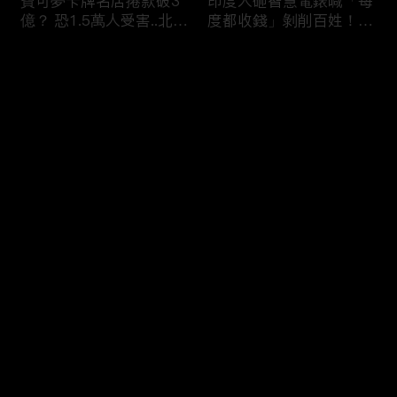
寶可夢卡牌名店捲款破3
印度人砸智慧電錶喊「每
億？ 恐1.5萬人受害..北檢
度都收錢」剝削百姓！？
「重大刑案專組」偵辦！
全國20％電被偷.可點亮
紐約兩年！
评论
您还没有登录，请先登录
蘋果砸300億美元攜手博
烏克蘭開炸伊朗！？ 澤
登录
通「擴大AI布局」！台廠
倫斯基密會納坦雅胡「兩
備銀彈拚擴產搶賺CSP大
大戰場融合」WW3中東
錢！
點火！？
最新评论
最热
/
最新
快来抢沙发～
熊本7.1巨震商場爆炸
印度「假鮮奶」摻洗衣粉
「戰場化」多人亡！ 台
打新鮮泡泡？ 加尿素升
灣中國連環強震「地震連
級「濃醇口感」全國鐵胃
鎖」啟動？
0人送醫！