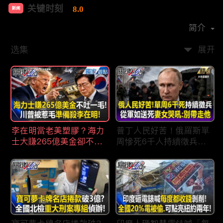
关键时刻
8.0
新闻
首播时间：
2022-04
简介
选集
展开
李在明當老美塑膠？海力
普丁人民好苦！俄羅斯單
士大賺265億美金卻不吐
周慘死6千人持續徵兵
一毛 惹毛「最嗜血川
「從軍如送死」女眼睜睜
普」動手修理搞到青瓦
看老公.兒子被帶走 淒厲
台！？
哭吼：別帶走他