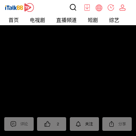
首页
电视剧
直播频道
短剧
综艺
电
北美
>
生活
>
侃侃而谈
评论
2
关注
分享