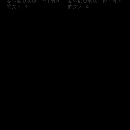
怎么能够成功，做个有用
怎么能够成功，做个有用
的女人-3
的女人-4
评论
您还没有登录，请先登录
侃侃而谈×选择美国和我
侃侃而谈×我们团队很有
登录
想的不一样，从全职主妇
华人特色，中基层有很多
到美国名校硕士
华裔
最新评论
最热
/
最新
快来抢沙发～
侃侃而谈×华人餐厅普遍
侃侃而谈×很多人创业的
好吃，但服务不怎么样
原因，只是因为想赚快钱