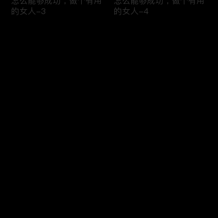
怎么能够成功，做个有用
怎么能够成功，做个有用
的女人-3
的女人-4
评论
您还没有登录，请先登录
侃侃而谈×选择美国和我
侃侃而谈×我们团队很有
登录
想的不一样，从全职主妇
华人特色，中基层有很多
到美国名校硕士
华裔
最新评论
最热
/
最新
快来抢沙发～
侃侃而谈×华人餐厅普遍
侃侃而谈×很多人创业的
好吃，但服务不怎么样
原因，只是因为想赚快钱