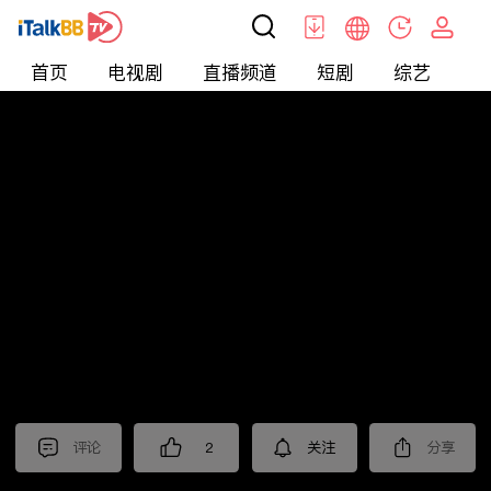
首页
电视剧
直播频道
短剧
综艺
电
北美
>
生活
>
侃侃而谈
评论
2
关注
分享