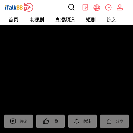
首页
电视剧
直播频道
短剧
综艺
电
北美
>
娱乐
>
新片抢先看
评论
赞
关注
分享