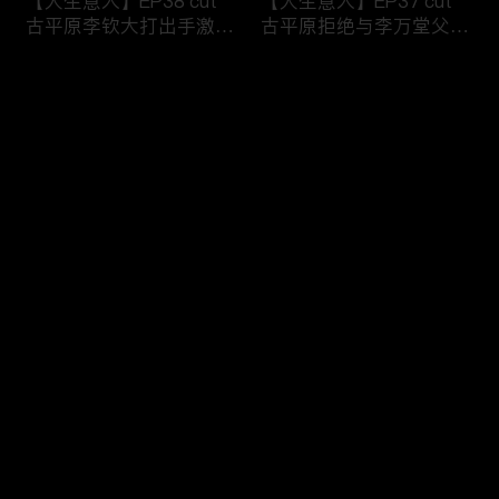
【大生意人】EP38 cut
【大生意人】EP37 cut
古平原李钦大打出手激烈
古平原拒绝与李万堂父子
争执
相认
评论
您还没有登录，请先登录
【大生意人】EP36 cut
【大生意人】EP35 cut
登录
古平原母亲指出李万堂的
常玉儿用计利用簪子挟持
真正身份
漕帮帮主
最新评论
最热
/
最新
快来抢沙发～
【大生意人】EP34 cut
【大生意人】EP33 cut
李万堂敬酒吓晕古平原母
白依梅向古平原道别，带
亲
女儿飘然远去