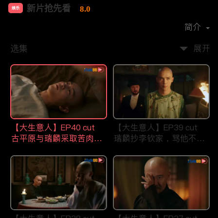
新片抢先看
8.0
娱乐
首播时间：
2021-07
简介
选集
展开
【大生意人】EP40 cut
【大生意人】EP39 cut
古平原与瑞麟采取苦肉计
瑞麟抄李钦家，骂他不要
智斗东印度公司
祖宗