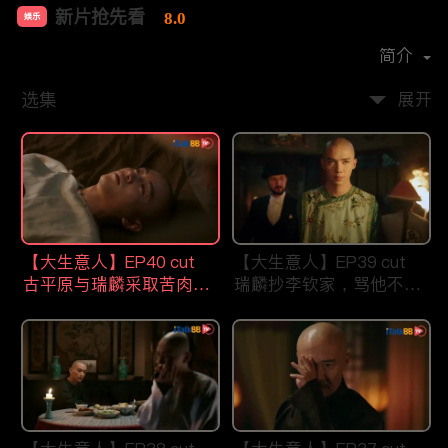
新片抢先看
8.0
娱乐
首播时间：
2021-07
简介
选集
展开
【大生意人】EP40 cut
【大生意人】EP39 cut
古平原与瑞麟采取苦肉计
瑞麟抄李钦家，骂他不要
智斗东印度公司
祖宗