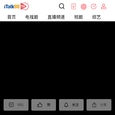
首页
电视剧
直播频道
短剧
综艺
电
北美
>
娱乐
>
新片抢先看
评论
赞
关注
分享