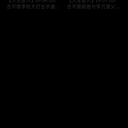
【大生意人】EP38 cut
【大生意人】EP37 cut
古平原李钦大打出手激烈
古平原拒绝与李万堂父子
争执
相认
评论
您还没有登录，请先登录
【大生意人】EP36 cut
【大生意人】EP35 cut
登录
古平原母亲指出李万堂的
常玉儿用计利用簪子挟持
真正身份
漕帮帮主
最新评论
最热
/
最新
快来抢沙发～
【大生意人】EP34 cut
【大生意人】EP33 cut
李万堂敬酒吓晕古平原母
白依梅向古平原道别，带
亲
女儿飘然远去