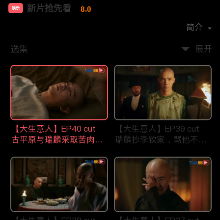
新片抢先看
8.0
娱乐
首播时间：
2021-07
简介
选集
展开
【大生意人】EP40 cut
【大生意人】EP39 cut
古平原与瑞麟采取苦肉计
瑞麟抄李钦家，骂他不要
智斗东印度公司
祖宗