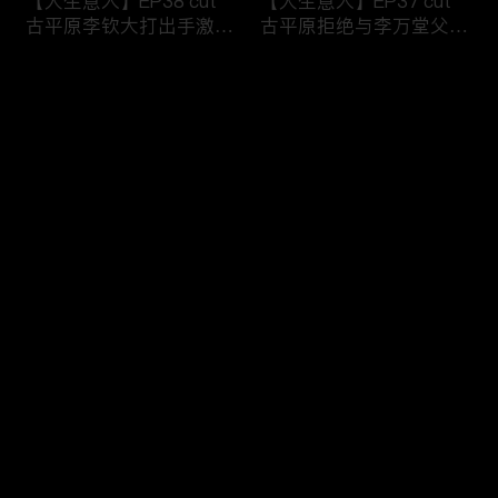
【大生意人】EP38 cut
【大生意人】EP37 cut
古平原李钦大打出手激烈
古平原拒绝与李万堂父子
争执
相认
评论
您还没有登录，请先登录
【大生意人】EP36 cut
【大生意人】EP35 cut
登录
古平原母亲指出李万堂的
常玉儿用计利用簪子挟持
真正身份
漕帮帮主
最新评论
最热
/
最新
快来抢沙发～
【大生意人】EP34 cut
【大生意人】EP33 cut
李万堂敬酒吓晕古平原母
白依梅向古平原道别，带
亲
女儿飘然远去