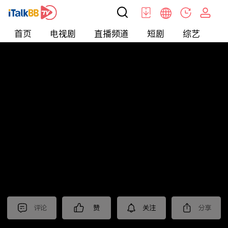
首页
电视剧
直播频道
短剧
综艺
电
北美
>
娱乐
>
新片抢先看
评论
赞
关注
分享