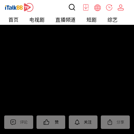
首页
电视剧
直播频道
短剧
综艺
电
北美
>
娱乐
>
新片抢先看
评论
赞
关注
分享