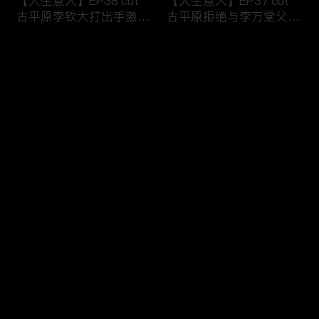
【大生意人】EP38 cut
【大生意人】EP37 cut
古平原李钦大打出手激烈
古平原拒绝与李万堂父子
争执
相认
评论
您还没有登录，请先登录
【大生意人】EP36 cut
【大生意人】EP35 cut
登录
古平原母亲指出李万堂的
常玉儿用计利用簪子挟持
真正身份
漕帮帮主
最新评论
最热
/
最新
快来抢沙发～
【大生意人】EP34 cut
【大生意人】EP33 cut
李万堂敬酒吓晕古平原母
白依梅向古平原道别，带
亲
女儿飘然远去