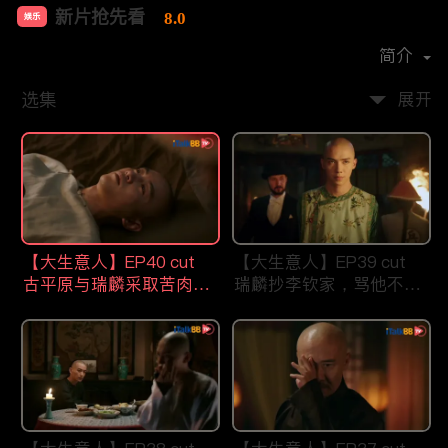
新片抢先看
8.0
娱乐
首播时间：
2021-07
简介
选集
展开
【大生意人】EP40 cut
【大生意人】EP39 cut
古平原与瑞麟采取苦肉计
瑞麟抄李钦家，骂他不要
智斗东印度公司
祖宗