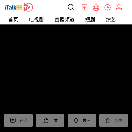
首页
电视剧
直播频道
短剧
综艺
电
北美
>
娱乐
>
新片抢先看
评论
赞
关注
分享