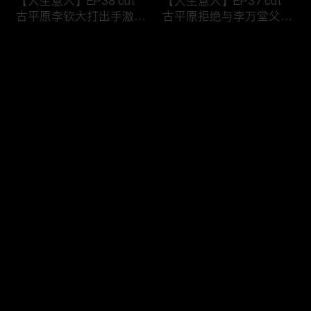
【大生意人】EP38 cut
【大生意人】EP37 cut
古平原李钦大打出手激烈
古平原拒绝与李万堂父子
争执
相认
评论
您还没有登录，请先登录
【大生意人】EP36 cut
【大生意人】EP35 cut
登录
古平原母亲指出李万堂的
常玉儿用计利用簪子挟持
真正身份
漕帮帮主
最新评论
最热
/
最新
快来抢沙发～
【大生意人】EP34 cut
【大生意人】EP33 cut
李万堂敬酒吓晕古平原母
白依梅向古平原道别，带
亲
女儿飘然远去