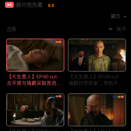
新片抢先看
8.0
娱乐
首播时间：
2021-07
简介
选集
展开
【大生意人】EP40 cut
【大生意人】EP39 cut
古平原与瑞麟采取苦肉计
瑞麟抄李钦家，骂他不要
智斗东印度公司
祖宗