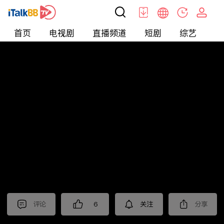
首页
电视剧
直播频道
短剧
综艺
电
北美
>
新闻
>
投资TALK君
评论
6
关注
分享