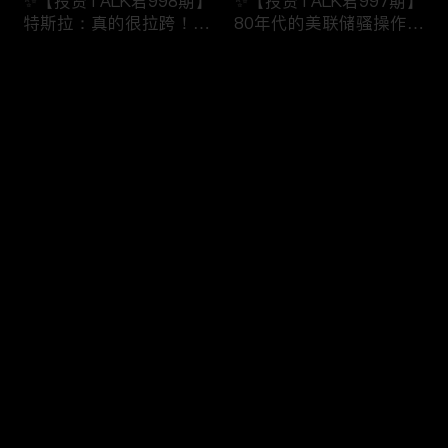
✨【投资TALK君998期】
✨【投资TALK君997期】
特斯拉：真的很拉跨！明
80年代的美联储骚操作！
日重磅数据！近日奇怪的
奈飞财报的意义！无脑
市场规律！
“吹”特斯拉
评论
✨20240123#NFP#通胀#
✨20240123#NFP#通胀#
美股#美联储#经济#CPI#
美股#美联储#经济#CPI#
美国房价
美国房价
您还没有登录，请先登录
✨【投资TALK君996期】
✨【投资TALK君995期】
登录
债王：停止缩表！解谜70
重磅宏观数据来袭！财报
年代的通胀！突发：中国
周展望：特斯拉看点
救市！
✨20240121#NFP#通胀#
✨20240122#NFP#通胀#
美股#美联储#经济#CPI#
最新评论
最热
/
最新
美股#美联储#经济#CPI#
美国房价
美国房价
快来抢沙发～
✨【投资TALK君993期】
✨【投资TALK君992期】
台积电带飞芯片股！新鹰
必看：CEO集结达沃斯，
王出现！股市里的奇怪现
AI+通胀+经济+降息
象✨20240116#NFP#通
✨20240116#NFP#通胀#