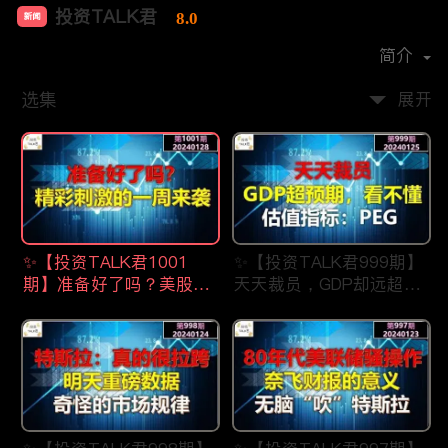
投资TALK君
8.0
新闻
首播时间：
2021-07
简介
选集
展开
✨【投资TALK君1001
✨【投资TALK君999期】
期】准备好了吗？美股精
天天裁员，GDP却远超预
彩刺激的一周来了
期，看不懂？估值指标：
✨20240128#NFP#通胀#
PEG✨20240123#NFP#
美股#美联储#经济#CPI#
通胀#美股#美联储#经济
美国房价
#CPI#美国房价