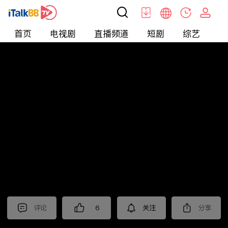
首页
电视剧
直播频道
短剧
综艺
电
北美
>
新闻
>
投资TALK君
评论
6
关注
分享