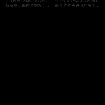
✨【投资TALK君998期】
✨【投资TALK君997期】
特斯拉：真的很拉跨！明
80年代的美联储骚操作！
日重磅数据！近日奇怪的
奈飞财报的意义！无脑
市场规律！
“吹”特斯拉
评论
✨20240123#NFP#通胀#
✨20240123#NFP#通胀#
美股#美联储#经济#CPI#
美股#美联储#经济#CPI#
美国房价
美国房价
您还没有登录，请先登录
✨【投资TALK君996期】
✨【投资TALK君995期】
登录
债王：停止缩表！解谜70
重磅宏观数据来袭！财报
年代的通胀！突发：中国
周展望：特斯拉看点
救市！
✨20240121#NFP#通胀#
✨20240122#NFP#通胀#
美股#美联储#经济#CPI#
最新评论
最热
/
最新
美股#美联储#经济#CPI#
美国房价
美国房价
快来抢沙发～
✨【投资TALK君993期】
✨【投资TALK君992期】
台积电带飞芯片股！新鹰
必看：CEO集结达沃斯，
王出现！股市里的奇怪现
AI+通胀+经济+降息
象✨20240116#NFP#通
✨20240116#NFP#通胀#