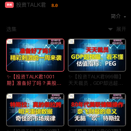
投资TALK君
8.0
新闻
首播时间：
2021-07
简介
选集
展开
✨【投资TALK君1001
✨【投资TALK君999期】
期】准备好了吗？美股精
天天裁员，GDP却远超预
彩刺激的一周来了
期，看不懂？估值指标：
✨20240128#NFP#通胀#
PEG✨20240123#NFP#
美股#美联储#经济#CPI#
通胀#美股#美联储#经济
美国房价
#CPI#美国房价