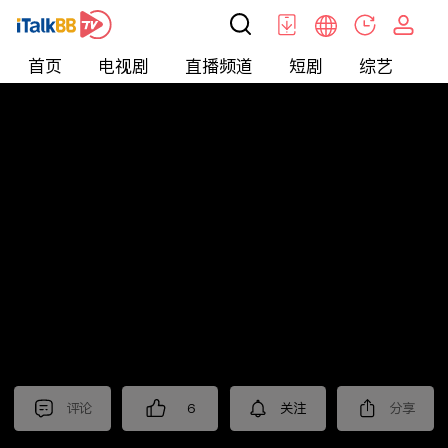
首页
电视剧
直播频道
短剧
综艺
电
北美
>
新闻
>
投资TALK君
评论
6
关注
分享