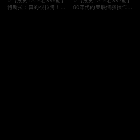
✨【投资TALK君998期】
✨【投资TALK君997期】
特斯拉：真的很拉跨！明
80年代的美联储骚操作！
日重磅数据！近日奇怪的
奈飞财报的意义！无脑
市场规律！
“吹”特斯拉
评论
✨20240123#NFP#通胀#
✨20240123#NFP#通胀#
美股#美联储#经济#CPI#
美股#美联储#经济#CPI#
美国房价
美国房价
您还没有登录，请先登录
✨【投资TALK君996期】
✨【投资TALK君995期】
登录
债王：停止缩表！解谜70
重磅宏观数据来袭！财报
年代的通胀！突发：中国
周展望：特斯拉看点
救市！
✨20240121#NFP#通胀#
✨20240122#NFP#通胀#
美股#美联储#经济#CPI#
最新评论
最热
/
最新
美股#美联储#经济#CPI#
美国房价
美国房价
快来抢沙发～
✨【投资TALK君993期】
✨【投资TALK君992期】
台积电带飞芯片股！新鹰
必看：CEO集结达沃斯，
王出现！股市里的奇怪现
AI+通胀+经济+降息
象✨20240116#NFP#通
✨20240116#NFP#通胀#