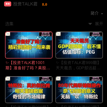
投资TALK君
8.0
新闻
首播时间：
2021-07
简介
选集
展开
✨【投资TALK君1001
✨【投资TALK君999期】
期】准备好了吗？美股精
天天裁员，GDP却远超预
彩刺激的一周来了
期，看不懂？估值指标：
✨20240128#NFP#通胀#
PEG✨20240123#NFP#
美股#美联储#经济#CPI#
通胀#美股#美联储#经济
美国房价
#CPI#美国房价