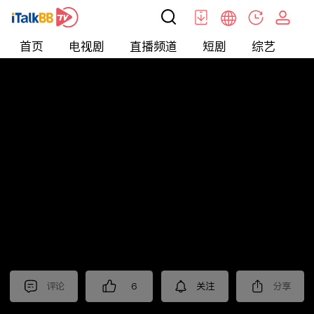
首页
电视剧
直播频道
短剧
综艺
电
北美
>
新闻
>
投资TALK君
评论
6
关注
分享