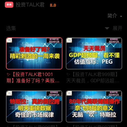
投资TALK君
8.0
新闻
首播时间：
2021-07
简介
选集
展开
✨【投资TALK君1001
✨【投资TALK君999期】
期】准备好了吗？美股精
天天裁员，GDP却远超预
彩刺激的一周来了
期，看不懂？估值指标：
✨20240128#NFP#通胀#
PEG✨20240123#NFP#
美股#美联储#经济#CPI#
通胀#美股#美联储#经济
美国房价
#CPI#美国房价