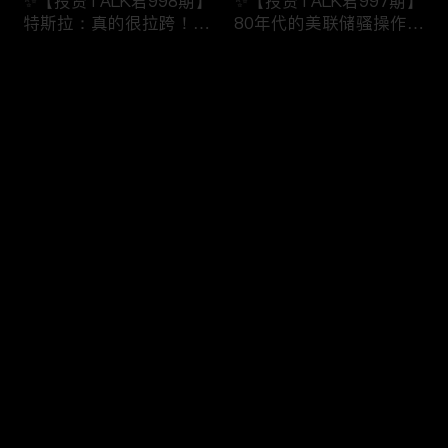
✨【投资TALK君998期】
✨【投资TALK君997期】
特斯拉：真的很拉跨！明
80年代的美联储骚操作！
日重磅数据！近日奇怪的
奈飞财报的意义！无脑
市场规律！
“吹”特斯拉
评论
✨20240123#NFP#通胀#
✨20240123#NFP#通胀#
美股#美联储#经济#CPI#
美股#美联储#经济#CPI#
美国房价
美国房价
您还没有登录，请先登录
✨【投资TALK君996期】
✨【投资TALK君995期】
登录
债王：停止缩表！解谜70
重磅宏观数据来袭！财报
年代的通胀！突发：中国
周展望：特斯拉看点
救市！
✨20240121#NFP#通胀#
✨20240122#NFP#通胀#
美股#美联储#经济#CPI#
最新评论
最热
/
最新
美股#美联储#经济#CPI#
美国房价
美国房价
快来抢沙发～
✨【投资TALK君993期】
✨【投资TALK君992期】
台积电带飞芯片股！新鹰
必看：CEO集结达沃斯，
王出现！股市里的奇怪现
AI+通胀+经济+降息
象✨20240116#NFP#通
✨20240116#NFP#通胀#