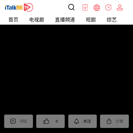
首页
电视剧
直播频道
短剧
综艺
电
北美
>
新闻
>
投资TALK君
评论
6
关注
分享