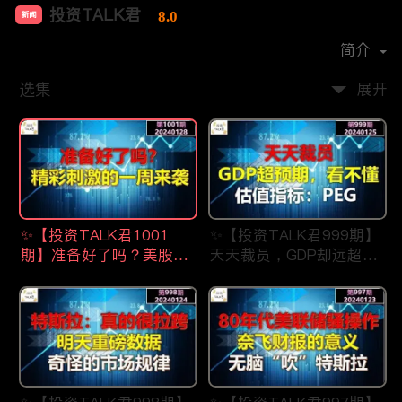
投资TALK君
8.0
新闻
首播时间：
2021-07
简介
选集
展开
✨【投资TALK君1001
✨【投资TALK君999期】
期】准备好了吗？美股精
天天裁员，GDP却远超预
彩刺激的一周来了
期，看不懂？估值指标：
✨20240128#NFP#通胀#
PEG✨20240123#NFP#
美股#美联储#经济#CPI#
通胀#美股#美联储#经济
美国房价
#CPI#美国房价