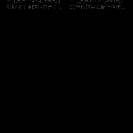
✨【投资TALK君998期】
✨【投资TALK君997期】
特斯拉：真的很拉跨！明
80年代的美联储骚操作！
日重磅数据！近日奇怪的
奈飞财报的意义！无脑
市场规律！
“吹”特斯拉
评论
✨20240123#NFP#通胀#
✨20240123#NFP#通胀#
美股#美联储#经济#CPI#
美股#美联储#经济#CPI#
美国房价
美国房价
您还没有登录，请先登录
✨【投资TALK君996期】
✨【投资TALK君995期】
登录
债王：停止缩表！解谜70
重磅宏观数据来袭！财报
年代的通胀！突发：中国
周展望：特斯拉看点
救市！
✨20240121#NFP#通胀#
✨20240122#NFP#通胀#
美股#美联储#经济#CPI#
最新评论
最热
/
最新
美股#美联储#经济#CPI#
美国房价
美国房价
快来抢沙发～
✨【投资TALK君993期】
✨【投资TALK君992期】
台积电带飞芯片股！新鹰
必看：CEO集结达沃斯，
王出现！股市里的奇怪现
AI+通胀+经济+降息
象✨20240116#NFP#通
✨20240116#NFP#通胀#