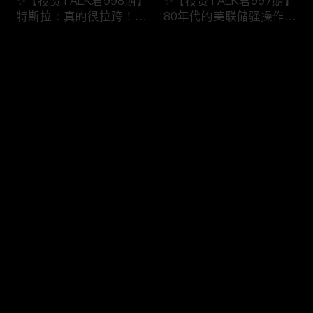
✨【投资TALK君998期】
✨【投资TALK君997期】
特斯拉：真的很拉跨！明
80年代的美联储骚操作！
日重磅数据！近日奇怪的
奈飞财报的意义！无脑
市场规律！
“吹”特斯拉
评论
✨20240123#NFP#通胀#
✨20240123#NFP#通胀#
美股#美联储#经济#CPI#
美股#美联储#经济#CPI#
美国房价
美国房价
您还没有登录，请先登录
✨【投资TALK君996期】
✨【投资TALK君995期】
登录
债王：停止缩表！解谜70
重磅宏观数据来袭！财报
年代的通胀！突发：中国
周展望：特斯拉看点
救市！
✨20240121#NFP#通胀#
✨20240122#NFP#通胀#
美股#美联储#经济#CPI#
最新评论
最热
/
最新
美股#美联储#经济#CPI#
美国房价
美国房价
快来抢沙发～
✨【投资TALK君993期】
✨【投资TALK君992期】
台积电带飞芯片股！新鹰
必看：CEO集结达沃斯，
王出现！股市里的奇怪现
AI+通胀+经济+降息
象✨20240116#NFP#通
✨20240116#NFP#通胀#