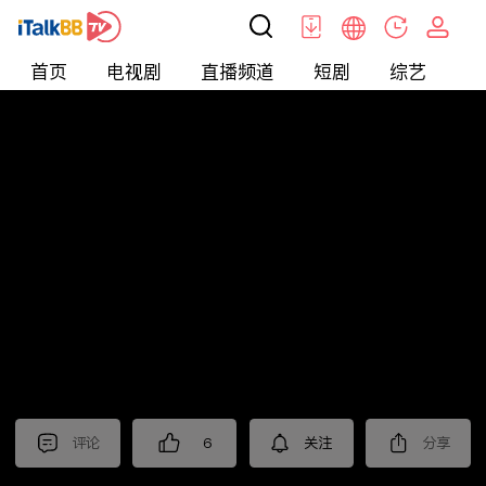
首页
电视剧
直播频道
短剧
综艺
电
北美
>
新闻
>
投资TALK君
评论
6
关注
分享