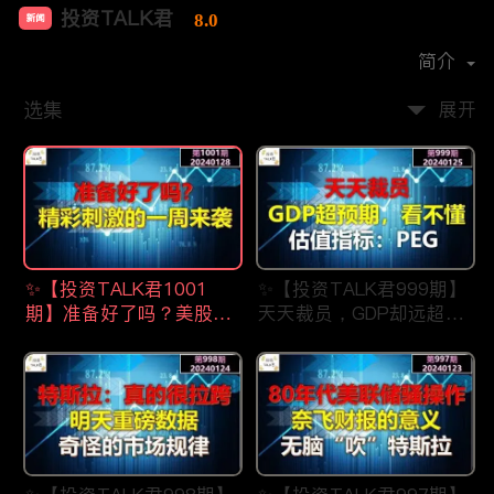
投资TALK君
8.0
新闻
首播时间：
2021-07
简介
选集
展开
✨【投资TALK君1001
✨【投资TALK君999期】
期】准备好了吗？美股精
天天裁员，GDP却远超预
彩刺激的一周来了
期，看不懂？估值指标：
✨20240128#NFP#通胀#
PEG✨20240123#NFP#
美股#美联储#经济#CPI#
通胀#美股#美联储#经济
美国房价
#CPI#美国房价