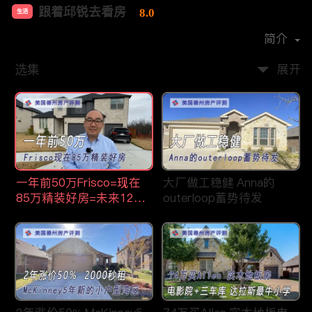
跟着邱锐去看房
8.0
生活
首播时间：
2021-07
简介
选集
展开
一年前50万Frisco=现在
大厂做工稳健 Anna的
85万精装好房=未来120
outerloop蓄势待发
万顶级学区