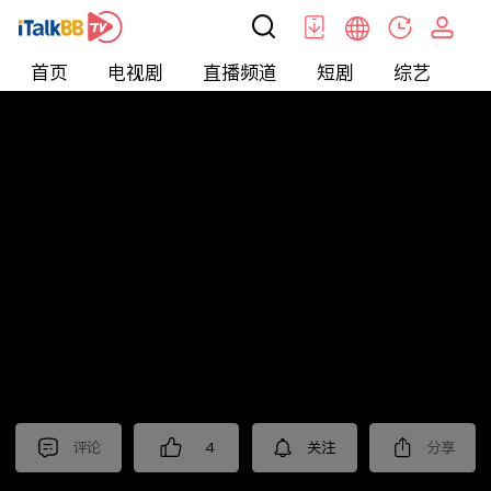
首页
电视剧
直播频道
短剧
综艺
电
北美
>
生活
>
跟着邱锐去看房
评论
4
关注
分享