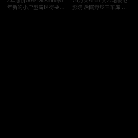
2年涨价50% McKinney5
74万买Allen 实木地板电
年新的小户型湾区得要多
影院 后院爆炒三车库 达
少钱？2000秒租
拉斯最牛小学
评论
您还没有登录，请先登录
顶级有沙滩 3700尺大平
选新房很难！快看看有哪
登录
层就是爽 86尺宽 小区有
些要点！！！
沙滩树林
最新评论
最热
/
最新
快来抢沙发～
整体西Allen目前最宽的百
Allen顶级学区新房10个
万内新房 一年涨了20万
月涨10万 拖几个月交不
了工