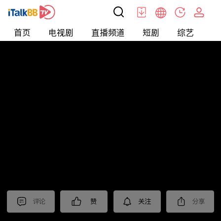
首页
电视剧
直播频道
短剧
综艺
电
北美
>
娱乐
>
i体育
评论
赞
关注
分享