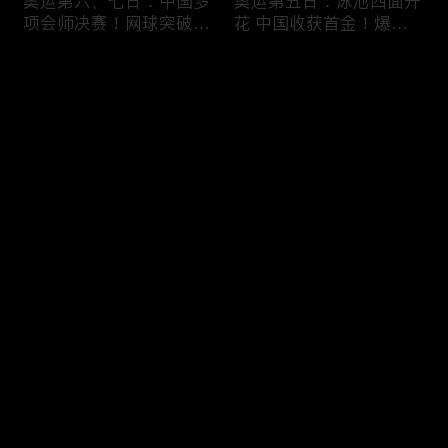
奥运第六、七日：中国多
奥运第五日：泳池四面开
项会师决赛！网球突破历
花 中国收获首金！爆冷
史多面开花！西蒙斯王者
王楚钦止步32强！邓雅文
归来轻取夺冠！
小轮车夺冠创历史！
评论
您还没有登录，请先登录
奥运第四日：中国收获乒
多哈游泳世锦赛收官！中
登录
乓首冠，王楚钦球拍被踩
国创历史23金稳居第一！
断？！美国女子体操轻松
全篇一览精彩“夺冠瞬
摘金！香港击剑队成巴黎
间”！
大皇宫最大赢家！
最新评论
最热
/
最新
快来抢沙发～
2022卡塔尔世界杯精彩
点球大战取胜！阿根廷夺
“10大瞬间”！5分钟看尽
冠！梅西终圆梦！这届世
28个比赛日，64场比赛
界杯可谓“史上最佳”！
的“悲欢离合”！