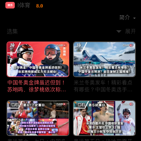
i体育
8.0
娱乐
首播时间：
2021-06
简介
选集
展开
中国冬奥金牌虽迟但到！
米兰冬奥发车！精彩看点
苏翊鸣、徐梦桃依次称霸
有哪些？中国冬奥选手夺
雪上项目！总奖牌榜挪威
金点有哪些？能否复制上
实力无法撼动！
届辉煌？