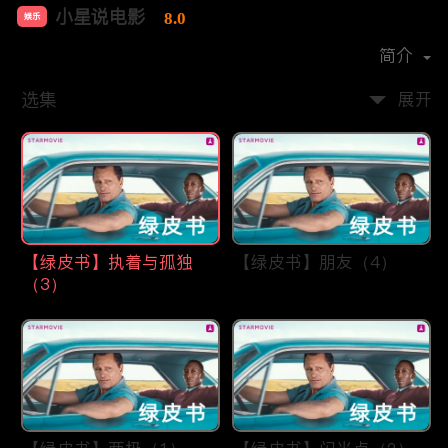
小星说电影
8.0
娱乐
首播时间：
2021-04
简介
选集
展开
【绿皮书】执着与孤独
【绿皮书】朋友（4）
（3）