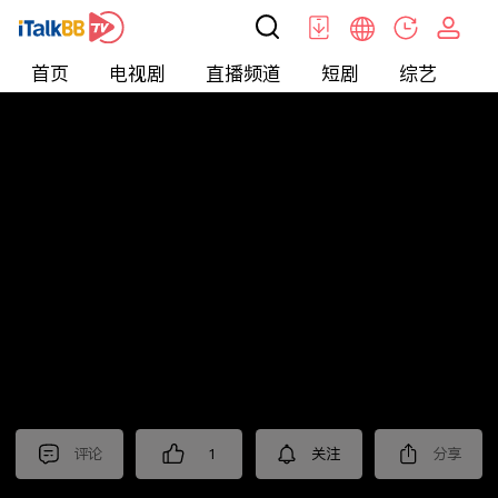
首页
电视剧
直播频道
短剧
综艺
电
北美
>
娱乐
>
小星说电影
评论
1
关注
分享