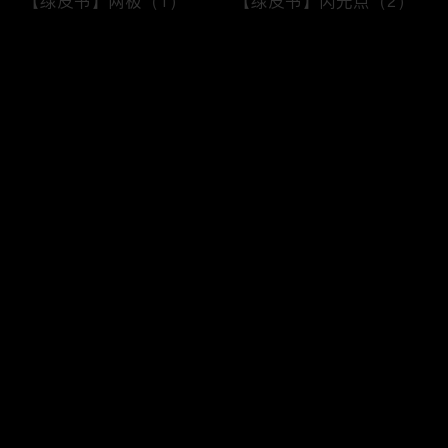
【绿皮书】两极（1）
【绿皮书】闪光点（2）
评论
您还没有登录，请先登录
【Mr. Ove】全世界都在
【Mr. Ove】全世界都在
登录
阻止他自杀（4）
阻止他自杀（3）
最新评论
最热
/
最新
快来抢沙发～
【Mr. Ove】全世界都在
【Mr. Ove】全世界都在
阻止他自杀（2）
阻止他自杀（1）