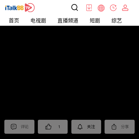
首页
电视剧
直播频道
短剧
综艺
电
北美
>
娱乐
>
小星说电影
评论
1
关注
分享