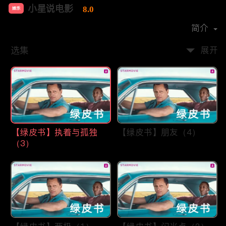
小星说电影
8.0
娱乐
首播时间：
2021-04
简介
选集
展开
【绿皮书】执着与孤独
【绿皮书】朋友（4）
（3）