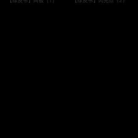
【绿皮书】两极（1）
【绿皮书】闪光点（2）
评论
您还没有登录，请先登录
【Mr. Ove】全世界都在
【Mr. Ove】全世界都在
登录
阻止他自杀（4）
阻止他自杀（3）
最新评论
最热
/
最新
快来抢沙发～
【Mr. Ove】全世界都在
【Mr. Ove】全世界都在
阻止他自杀（2）
阻止他自杀（1）