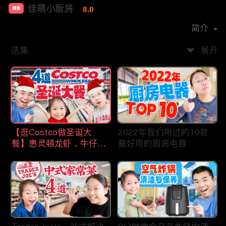
佳萌小厨房
8.0
美食
首播时间：
2021-02
简介
选集
展开
【逛Costco做圣诞大
2022年我们用过的10款
餐】惠灵顿龙虾，牛仔
最好用的厨房电器
骨，猪肋排，剁椒鱼片，
操作简单，省时省力