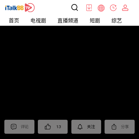
首页
电视剧
直播频道
短剧
综艺
电
北美
>
美食
>
佳萌小厨房
评论
13
关注
分享