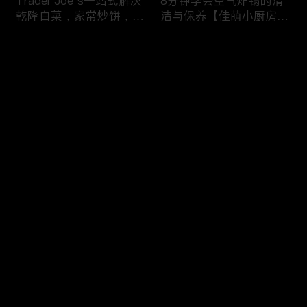
Trader Joe’s一站式解决
8分钟学会空气炸锅的清
乾隆白菜，家常炒饼，干
洁与保养【佳萌小厨房出
锅西兰花，剁椒茄子，4
品】
道无敌好吃的家常菜！
评论
您还没有登录，请先登录
【逛Whole Foods】做3
5分钟做早餐之Costco篇
登录
种快手早餐：三文鱼烘蛋
推荐Costco十种早餐食
炒杂菜 草莓酸奶吐司
材 上班族留学党的福音
最新评论
最热
/
最新
快来抢沙发～
23个厨房好物推荐，7个
【 Trader Joe’s买食材】
简单食谱，让做饭成为一
云腿月饼 珍珠奶茶月饼
种享受
香芋奶酪月饼 操作简单
好吃又好看！