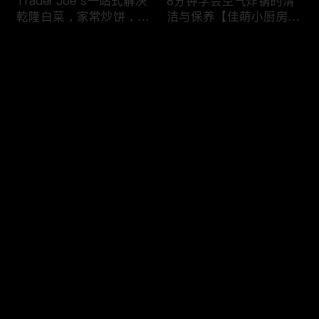
Trader Joe’s一站式解决
8分钟学会空气炸锅的清
乾隆白菜，家常炒饼，干
洁与保养【佳萌小厨房出
锅西兰花，剁椒茄子，4
品】
道无敌好吃的家常菜！
评论
您还没有登录，请先登录
【逛Whole Foods】做3
5分钟做早餐之Costco篇
登录
种快手早餐：三文鱼烘蛋
推荐Costco十种早餐食
炒杂菜 草莓酸奶吐司
材 上班族留学党的福音
最新评论
最热
/
最新
快来抢沙发～
23个厨房好物推荐，7个
【 Trader Joe’s买食材】
简单食谱，让做饭成为一
云腿月饼 珍珠奶茶月饼
种享受
香芋奶酪月饼 操作简单
好吃又好看！