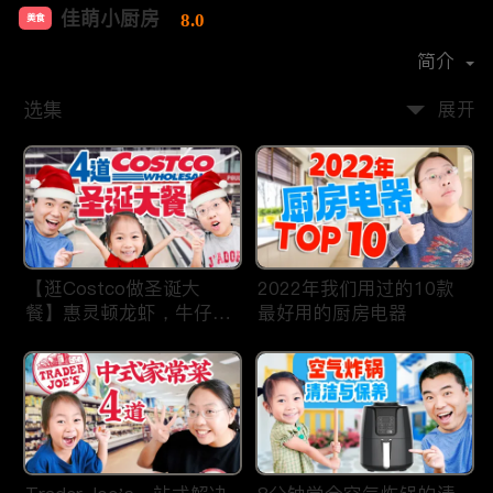
佳萌小厨房
8.0
美食
首播时间：
2021-02
简介
选集
展开
【逛Costco做圣诞大
2022年我们用过的10款
餐】惠灵顿龙虾，牛仔
最好用的厨房电器
骨，猪肋排，剁椒鱼片，
操作简单，省时省力