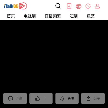
首页
电视剧
直播频道
短剧
综艺
电
北美
>
美食
>
佳萌小厨房
评论
1
关注
分享