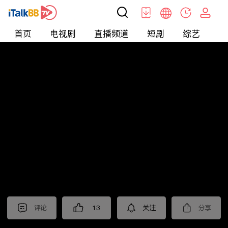
首页
电视剧
直播频道
短剧
综艺
电
北美
>
美食
>
佳萌小厨房
评论
13
关注
分享