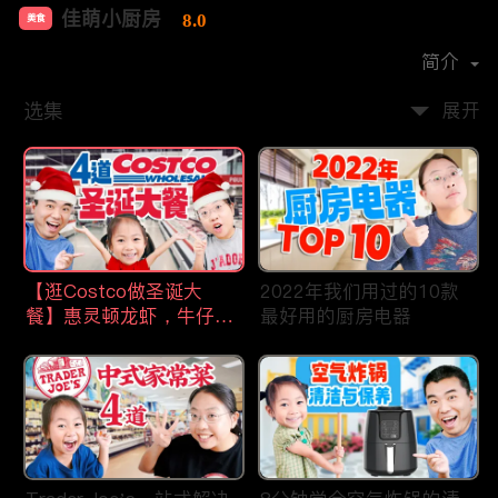
佳萌小厨房
8.0
美食
首播时间：
2021-02
简介
选集
展开
【逛Costco做圣诞大
2022年我们用过的10款
餐】惠灵顿龙虾，牛仔
最好用的厨房电器
骨，猪肋排，剁椒鱼片，
操作简单，省时省力