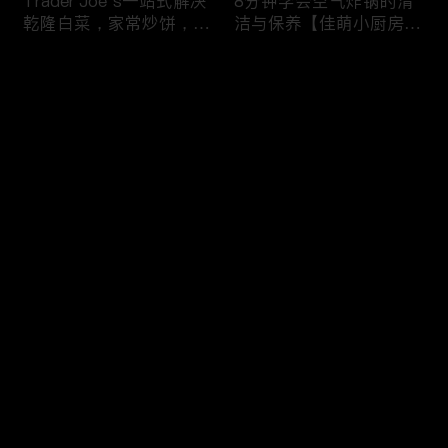
Trader Joe’s一站式解决
8分钟学会空气炸锅的清
乾隆白菜，家常炒饼，干
洁与保养【佳萌小厨房出
锅西兰花，剁椒茄子，4
品】
道无敌好吃的家常菜！
评论
您还没有登录，请先登录
【逛Whole Foods】做3
5分钟做早餐之Costco篇
登录
种快手早餐：三文鱼烘蛋
推荐Costco十种早餐食
炒杂菜 草莓酸奶吐司
材 上班族留学党的福音
最新评论
最热
/
最新
快来抢沙发～
23个厨房好物推荐，7个
【 Trader Joe’s买食材】
简单食谱，让做饭成为一
云腿月饼 珍珠奶茶月饼
种享受
香芋奶酪月饼 操作简单
好吃又好看！