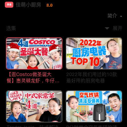
佳萌小厨房
8.0
美食
首播时间：
2021-02
简介
选集
展开
【逛Costco做圣诞大
2022年我们用过的10款
餐】惠灵顿龙虾，牛仔
最好用的厨房电器
骨，猪肋排，剁椒鱼片，
操作简单，省时省力