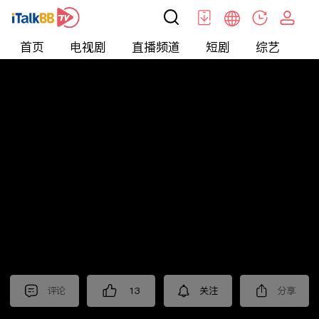
首页
电视剧
直播频道
短剧
综艺
电
北美
>
美食
>
佳萌小厨房
评论
13
关注
分享