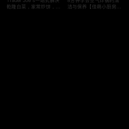
Trader Joe’s一站式解决
8分钟学会空气炸锅的清
乾隆白菜，家常炒饼，干
洁与保养【佳萌小厨房出
锅西兰花，剁椒茄子，4
品】
道无敌好吃的家常菜！
评论
您还没有登录，请先登录
【逛Whole Foods】做3
5分钟做早餐之Costco篇
登录
种快手早餐：三文鱼烘蛋
推荐Costco十种早餐食
炒杂菜 草莓酸奶吐司
材 上班族留学党的福音
最新评论
最热
/
最新
快来抢沙发～
23个厨房好物推荐，7个
【 Trader Joe’s买食材】
简单食谱，让做饭成为一
云腿月饼 珍珠奶茶月饼
种享受
香芋奶酪月饼 操作简单
好吃又好看！