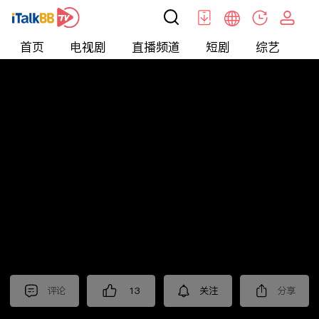
首页
电视剧
直播频道
短剧
综艺
电
北美
>
美食
>
佳萌小厨房
评论
13
关注
分享