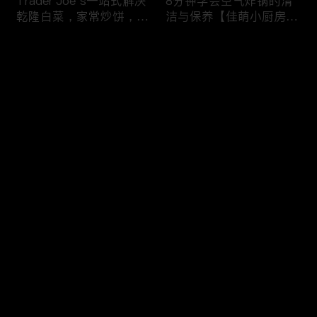
Trader Joe’s一站式解决
8分钟学会空气炸锅的清
乾隆白菜，家常炒饼，干
洁与保养【佳萌小厨房出
锅西兰花，剁椒茄子，4
品】
道无敌好吃的家常菜！
评论
您还没有登录，请先登录
【逛Whole Foods】做3
5分钟做早餐之Costco篇
登录
种快手早餐：三文鱼烘蛋
推荐Costco十种早餐食
炒杂菜 草莓酸奶吐司
材 上班族留学党的福音
最新评论
最热
/
最新
快来抢沙发～
23个厨房好物推荐，7个
【 Trader Joe’s买食材】
简单食谱，让做饭成为一
云腿月饼 珍珠奶茶月饼
种享受
香芋奶酪月饼 操作简单
好吃又好看！