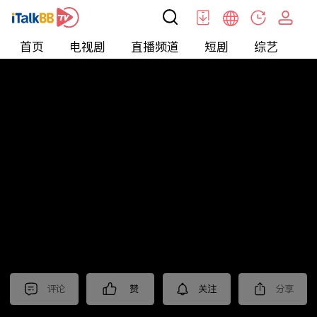
首页
电视剧
直播频道
短剧
综艺
电
北美
>
娱乐
>
娱乐看点
评论
赞
关注
分享