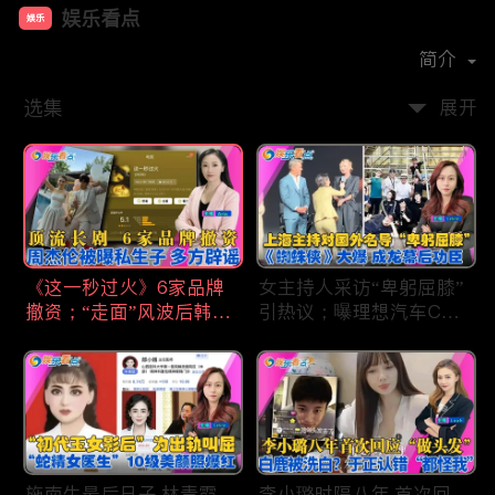
娱乐看点
娱乐
首播时间：
2021-01
简介
选集
展开
《这一秒过火》6家品牌
女主持人采访“卑躬屈膝”
撤资；“走面”风波后韩红
引热议；曝理想汽车CEO
现状；周杰伦被曝私生
将迎第六胎？娃哈哈私生
子；关晓彤拍完戏直奔网
子另起炉灶与宗馥莉相争
球场；李亚鹏一家云南团
；《蜘蛛侠》爆了 幕后
聚！
的功臣竟然还有成龙；大
S海外财产曝光 汪小菲证
实具俊晔争产！
施南生最后日子 林青霞
李小璐时隔八年 首次回