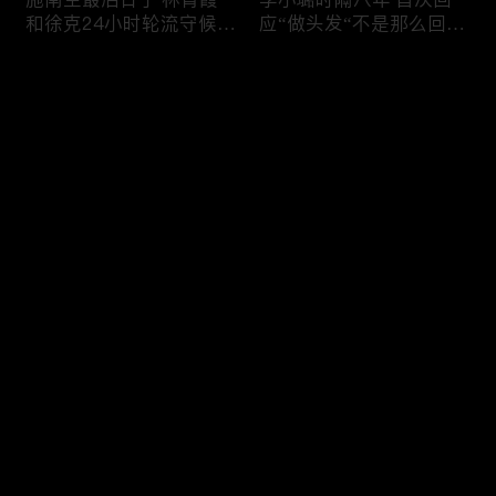
和徐克24小时轮流守候；
应“做头发“不是那么回
李小璐为出轨叫屈；女医
事！白鹿被骂八年 于正:
生"10级美颜证件照"爆红
是我为捧人 魔改28集；
评论
"治好了忧郁症"；老公修
白鹿被“强行”加戏，演员
杰楷认罪未满一天 贾静
该不该背锅？百万网红
雯遭遇3重打击；佟丽娅
“雅典娜”确认遇害 被闺蜜
您还没有登录，请先登录
跟陈思诚父母聚会！
骗去东南亚 ！
杨幂再传新恋情引爆全网
Rain两女儿照曝光全家闲
登录
C罗新剧 足坛黑幕抖出来
逛夏威夷；苏瑞将进演艺
大标题马筱梅霸气否认介
圈 14年没和阿汤哥见过
入大S婚姻；杨幂再传新
面；LV首次回应与茉莉奶
恋情引爆全网；C罗参演
白的官司；北大老师雷军
最新评论
最热
/
最新
新剧 足坛黑幕抖出来；
为王虹写推荐信 冲上热
谢贤遗嘱曝光张柏芝两子
搜；吴尊15岁女儿独自亮
快来抢沙发～
获遗产！
相《蜘蛛侠》首映！
日本推理小说大师东野圭
冲上热搜 李小璐被指疑
吾 因大肠癌辞世；川普
似秘密生二胎；汤唯官宣
当众调侃美女记者：长得
二胎得子；关于谢贤病因
美却很刻薄；乘客买了一
和遗产分配 谢霆锋声