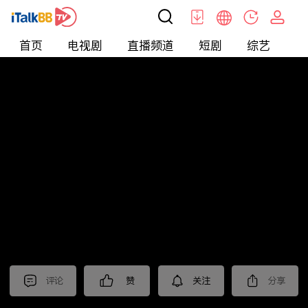
首页
电视剧
直播频道
短剧
综艺
电
北美
>
娱乐
>
娱乐看点
评论
赞
关注
分享