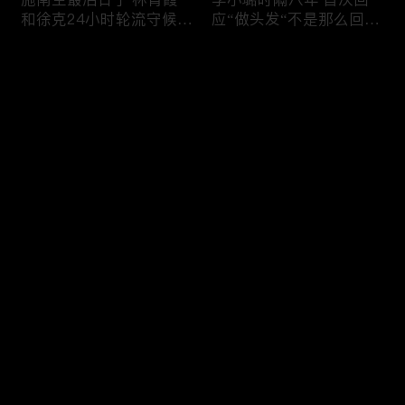
和徐克24小时轮流守候；
应“做头发“不是那么回
李小璐为出轨叫屈；女医
事！白鹿被骂八年 于正:
生"10级美颜证件照"爆红
是我为捧人 魔改28集；
评论
"治好了忧郁症"；老公修
白鹿被“强行”加戏，演员
杰楷认罪未满一天 贾静
该不该背锅？百万网红
雯遭遇3重打击；佟丽娅
“雅典娜”确认遇害 被闺蜜
您还没有登录，请先登录
跟陈思诚父母聚会！
骗去东南亚 ！
杨幂再传新恋情引爆全网
Rain两女儿照曝光全家闲
登录
C罗新剧 足坛黑幕抖出来
逛夏威夷；苏瑞将进演艺
大标题马筱梅霸气否认介
圈 14年没和阿汤哥见过
入大S婚姻；杨幂再传新
面；LV首次回应与茉莉奶
恋情引爆全网；C罗参演
白的官司；北大老师雷军
最新评论
最热
/
最新
新剧 足坛黑幕抖出来；
为王虹写推荐信 冲上热
谢贤遗嘱曝光张柏芝两子
搜；吴尊15岁女儿独自亮
快来抢沙发～
获遗产！
相《蜘蛛侠》首映！
日本推理小说大师东野圭
冲上热搜 李小璐被指疑
吾 因大肠癌辞世；川普
似秘密生二胎；汤唯官宣
当众调侃美女记者：长得
二胎得子；关于谢贤病因
美却很刻薄；乘客买了一
和遗产分配 谢霆锋声