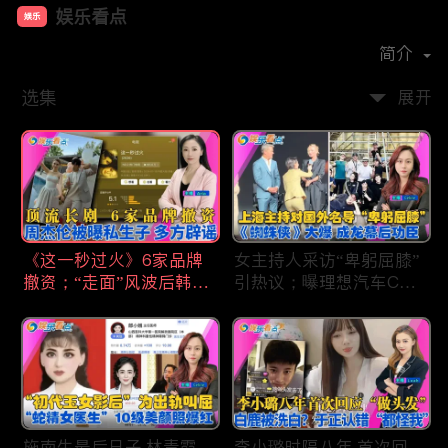
娱乐看点
娱乐
首播时间：
2021-01
简介
选集
展开
《这一秒过火》6家品牌
女主持人采访“卑躬屈膝”
撤资；“走面”风波后韩红
引热议；曝理想汽车CEO
现状；周杰伦被曝私生
将迎第六胎？娃哈哈私生
子；关晓彤拍完戏直奔网
子另起炉灶与宗馥莉相争
球场；李亚鹏一家云南团
；《蜘蛛侠》爆了 幕后
聚！
的功臣竟然还有成龙；大
S海外财产曝光 汪小菲证
实具俊晔争产！
施南生最后日子 林青霞
李小璐时隔八年 首次回