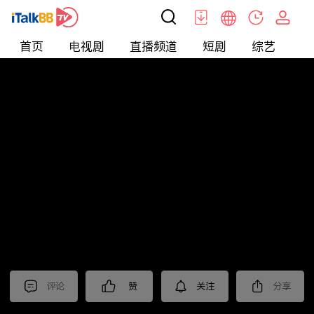
首页
电视剧
直播频道
短剧
综艺
电
北美
>
娱乐
>
娱乐看点
评论
赞
关注
分享