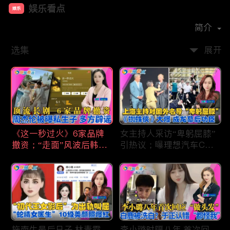
娱乐看点
娱乐
首播时间：
2021-01
简介
选集
展开
《这一秒过火》6家品牌
女主持人采访“卑躬屈膝”
撤资；“走面”风波后韩红
引热议；曝理想汽车CEO
现状；周杰伦被曝私生
将迎第六胎？娃哈哈私生
子；关晓彤拍完戏直奔网
子另起炉灶与宗馥莉相争
球场；李亚鹏一家云南团
；《蜘蛛侠》爆了 幕后
聚！
的功臣竟然还有成龙；大
S海外财产曝光 汪小菲证
实具俊晔争产！
施南生最后日子 林青霞
李小璐时隔八年 首次回