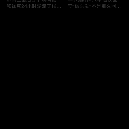
和徐克24小时轮流守候；
应“做头发“不是那么回
李小璐为出轨叫屈；女医
事！白鹿被骂八年 于正:
生"10级美颜证件照"爆红
是我为捧人 魔改28集；
评论
"治好了忧郁症"；老公修
白鹿被“强行”加戏，演员
杰楷认罪未满一天 贾静
该不该背锅？百万网红
雯遭遇3重打击；佟丽娅
“雅典娜”确认遇害 被闺蜜
您还没有登录，请先登录
跟陈思诚父母聚会！
骗去东南亚 ！
杨幂再传新恋情引爆全网
Rain两女儿照曝光全家闲
登录
C罗新剧 足坛黑幕抖出来
逛夏威夷；苏瑞将进演艺
大标题马筱梅霸气否认介
圈 14年没和阿汤哥见过
入大S婚姻；杨幂再传新
面；LV首次回应与茉莉奶
恋情引爆全网；C罗参演
白的官司；北大老师雷军
最新评论
最热
/
最新
新剧 足坛黑幕抖出来；
为王虹写推荐信 冲上热
谢贤遗嘱曝光张柏芝两子
搜；吴尊15岁女儿独自亮
快来抢沙发～
获遗产！
相《蜘蛛侠》首映！
日本推理小说大师东野圭
冲上热搜 李小璐被指疑
吾 因大肠癌辞世；川普
似秘密生二胎；汤唯官宣
当众调侃美女记者：长得
二胎得子；关于谢贤病因
美却很刻薄；乘客买了一
和遗产分配 谢霆锋声