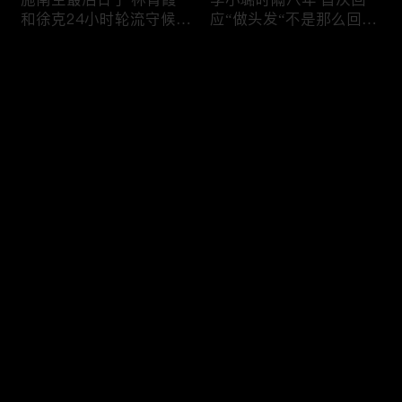
和徐克24小时轮流守候；
应“做头发“不是那么回
李小璐为出轨叫屈；女医
事！白鹿被骂八年 于正:
生"10级美颜证件照"爆红
是我为捧人 魔改28集；
评论
"治好了忧郁症"；老公修
白鹿被“强行”加戏，演员
杰楷认罪未满一天 贾静
该不该背锅？百万网红
雯遭遇3重打击；佟丽娅
“雅典娜”确认遇害 被闺蜜
您还没有登录，请先登录
跟陈思诚父母聚会！
骗去东南亚 ！
杨幂再传新恋情引爆全网
Rain两女儿照曝光全家闲
登录
C罗新剧 足坛黑幕抖出来
逛夏威夷；苏瑞将进演艺
大标题马筱梅霸气否认介
圈 14年没和阿汤哥见过
入大S婚姻；杨幂再传新
面；LV首次回应与茉莉奶
恋情引爆全网；C罗参演
白的官司；北大老师雷军
最新评论
最热
/
最新
新剧 足坛黑幕抖出来；
为王虹写推荐信 冲上热
谢贤遗嘱曝光张柏芝两子
搜；吴尊15岁女儿独自亮
快来抢沙发～
获遗产！
相《蜘蛛侠》首映！
日本推理小说大师东野圭
冲上热搜 李小璐被指疑
吾 因大肠癌辞世；川普
似秘密生二胎；汤唯官宣
当众调侃美女记者：长得
二胎得子；关于谢贤病因
美却很刻薄；乘客买了一
和遗产分配 谢霆锋声