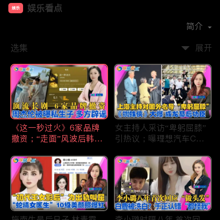
娱乐看点
娱乐
首播时间：
2021-01
简介
选集
展开
《这一秒过火》6家品牌
女主持人采访“卑躬屈膝”
撤资；“走面”风波后韩红
引热议；曝理想汽车CEO
现状；周杰伦被曝私生
将迎第六胎？娃哈哈私生
子；关晓彤拍完戏直奔网
子另起炉灶与宗馥莉相争
球场；李亚鹏一家云南团
；《蜘蛛侠》爆了 幕后
聚！
的功臣竟然还有成龙；大
S海外财产曝光 汪小菲证
实具俊晔争产！
施南生最后日子 林青霞
李小璐时隔八年 首次回