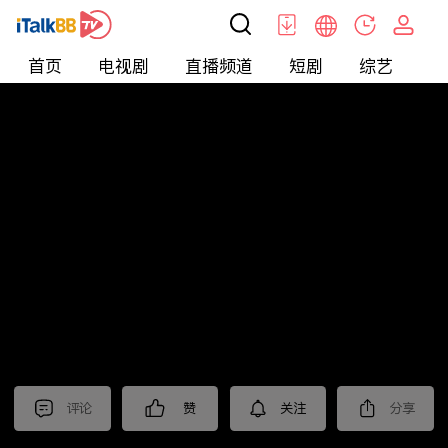
首页
电视剧
直播频道
短剧
综艺
电
北美
>
娱乐
>
娱乐看点
评论
赞
关注
分享