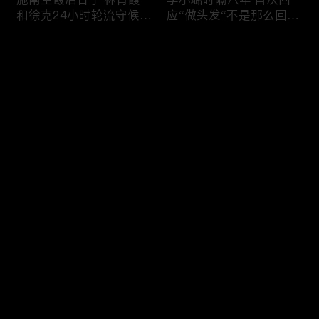
和徐克24小时轮流守候；
应“做头发“不是那么回
李小璐为出轨叫屈；女医
事！白鹿被骂八年 于正:
生"10级美颜证件照"爆红
是我为捧人 魔改28集；
评论
"治好了忧郁症"；老公修
白鹿被“强行”加戏，演员
杰楷认罪未满一天 贾静
该不该背锅？百万网红
雯遭遇3重打击；佟丽娅
“雅典娜”确认遇害 被闺蜜
您还没有登录，请先登录
跟陈思诚父母聚会！
骗去东南亚 ！
杨幂再传新恋情引爆全网
Rain两女儿照曝光全家闲
登录
C罗新剧 足坛黑幕抖出来
逛夏威夷；苏瑞将进演艺
大标题马筱梅霸气否认介
圈 14年没和阿汤哥见过
入大S婚姻；杨幂再传新
面；LV首次回应与茉莉奶
恋情引爆全网；C罗参演
白的官司；北大老师雷军
最新评论
最热
/
最新
新剧 足坛黑幕抖出来；
为王虹写推荐信 冲上热
谢贤遗嘱曝光张柏芝两子
搜；吴尊15岁女儿独自亮
快来抢沙发～
获遗产！
相《蜘蛛侠》首映！
日本推理小说大师东野圭
冲上热搜 李小璐被指疑
吾 因大肠癌辞世；川普
似秘密生二胎；汤唯官宣
当众调侃美女记者：长得
二胎得子；关于谢贤病因
美却很刻薄；乘客买了一
和遗产分配 谢霆锋声