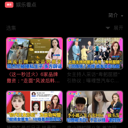
娱乐看点
娱乐
首播时间：
2021-01
简介
选集
展开
《这一秒过火》6家品牌
女主持人采访“卑躬屈膝”
撤资；“走面”风波后韩红
引热议；曝理想汽车CEO
现状；周杰伦被曝私生
将迎第六胎？娃哈哈私生
子；关晓彤拍完戏直奔网
子另起炉灶与宗馥莉相争
球场；李亚鹏一家云南团
；《蜘蛛侠》爆了 幕后
聚！
的功臣竟然还有成龙；大
S海外财产曝光 汪小菲证
实具俊晔争产！
施南生最后日子 林青霞
李小璐时隔八年 首次回