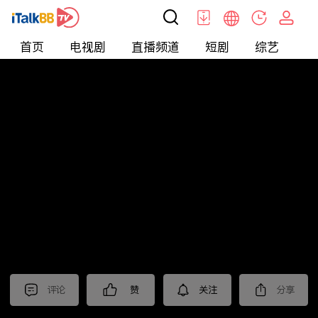
首页
电视剧
直播频道
短剧
综艺
电
北美
>
娱乐
>
娱乐看点
评论
赞
关注
分享