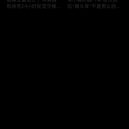
和徐克24小时轮流守候；
应“做头发“不是那么回
李小璐为出轨叫屈；女医
事！白鹿被骂八年 于正:
生"10级美颜证件照"爆红
是我为捧人 魔改28集；
评论
"治好了忧郁症"；老公修
白鹿被“强行”加戏，演员
杰楷认罪未满一天 贾静
该不该背锅？百万网红
雯遭遇3重打击；佟丽娅
“雅典娜”确认遇害 被闺蜜
您还没有登录，请先登录
跟陈思诚父母聚会！
骗去东南亚 ！
杨幂再传新恋情引爆全网
Rain两女儿照曝光全家闲
登录
C罗新剧 足坛黑幕抖出来
逛夏威夷；苏瑞将进演艺
大标题马筱梅霸气否认介
圈 14年没和阿汤哥见过
入大S婚姻；杨幂再传新
面；LV首次回应与茉莉奶
恋情引爆全网；C罗参演
白的官司；北大老师雷军
最新评论
最热
/
最新
新剧 足坛黑幕抖出来；
为王虹写推荐信 冲上热
谢贤遗嘱曝光张柏芝两子
搜；吴尊15岁女儿独自亮
快来抢沙发～
获遗产！
相《蜘蛛侠》首映！
日本推理小说大师东野圭
冲上热搜 李小璐被指疑
吾 因大肠癌辞世；川普
似秘密生二胎；汤唯官宣
当众调侃美女记者：长得
二胎得子；关于谢贤病因
美却很刻薄；乘客买了一
和遗产分配 谢霆锋声