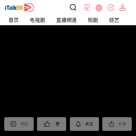
首页
电视剧
直播频道
短剧
综艺
电
北美
>
娱乐
>
娱乐看点
评论
赞
关注
分享