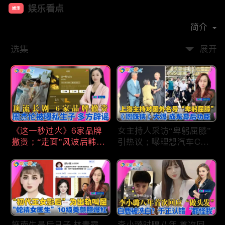
娱乐看点
娱乐
首播时间：
2021-01
简介
选集
展开
《这一秒过火》6家品牌
女主持人采访“卑躬屈膝”
撤资；“走面”风波后韩红
引热议；曝理想汽车CEO
现状；周杰伦被曝私生
将迎第六胎？娃哈哈私生
子；关晓彤拍完戏直奔网
子另起炉灶与宗馥莉相争
球场；李亚鹏一家云南团
；《蜘蛛侠》爆了 幕后
聚！
的功臣竟然还有成龙；大
S海外财产曝光 汪小菲证
实具俊晔争产！
施南生最后日子 林青霞
李小璐时隔八年 首次回