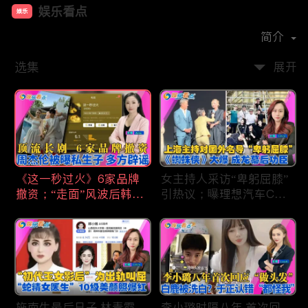
娱乐看点
娱乐
首播时间：
2021-01
简介
选集
展开
《这一秒过火》6家品牌
女主持人采访“卑躬屈膝”
撤资；“走面”风波后韩红
引热议；曝理想汽车CEO
现状；周杰伦被曝私生
将迎第六胎？娃哈哈私生
子；关晓彤拍完戏直奔网
子另起炉灶与宗馥莉相争
球场；李亚鹏一家云南团
；《蜘蛛侠》爆了 幕后
聚！
的功臣竟然还有成龙；大
S海外财产曝光 汪小菲证
实具俊晔争产！
施南生最后日子 林青霞
李小璐时隔八年 首次回