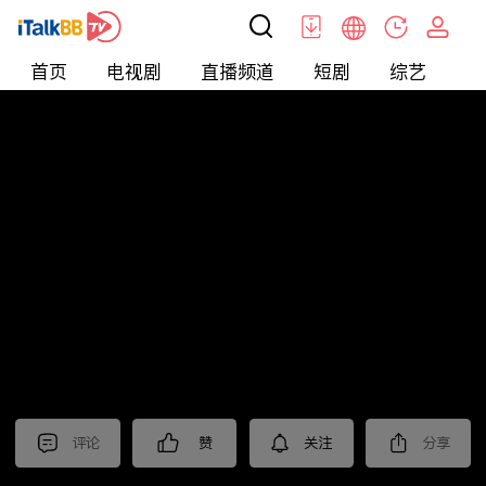
首页
电视剧
直播频道
短剧
综艺
电
北美
>
娱乐
>
娱乐看点
评论
赞
关注
分享