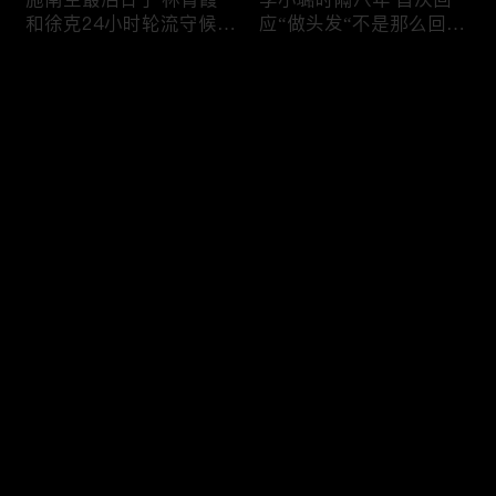
和徐克24小时轮流守候；
应“做头发“不是那么回
李小璐为出轨叫屈；女医
事！白鹿被骂八年 于正:
生"10级美颜证件照"爆红
是我为捧人 魔改28集；
评论
"治好了忧郁症"；老公修
白鹿被“强行”加戏，演员
杰楷认罪未满一天 贾静
该不该背锅？百万网红
雯遭遇3重打击；佟丽娅
“雅典娜”确认遇害 被闺蜜
您还没有登录，请先登录
跟陈思诚父母聚会！
骗去东南亚 ！
杨幂再传新恋情引爆全网
Rain两女儿照曝光全家闲
登录
C罗新剧 足坛黑幕抖出来
逛夏威夷；苏瑞将进演艺
大标题马筱梅霸气否认介
圈 14年没和阿汤哥见过
入大S婚姻；杨幂再传新
面；LV首次回应与茉莉奶
恋情引爆全网；C罗参演
白的官司；北大老师雷军
最新评论
最热
/
最新
新剧 足坛黑幕抖出来；
为王虹写推荐信 冲上热
谢贤遗嘱曝光张柏芝两子
搜；吴尊15岁女儿独自亮
快来抢沙发～
获遗产！
相《蜘蛛侠》首映！
日本推理小说大师东野圭
冲上热搜 李小璐被指疑
吾 因大肠癌辞世；川普
似秘密生二胎；汤唯官宣
当众调侃美女记者：长得
二胎得子；关于谢贤病因
美却很刻薄；乘客买了一
和遗产分配 谢霆锋声