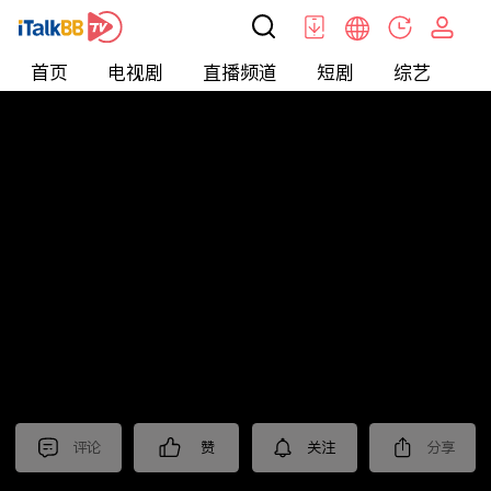
首页
电视剧
直播频道
短剧
综艺
电
北美
>
娱乐
>
娱乐看点
评论
赞
关注
分享