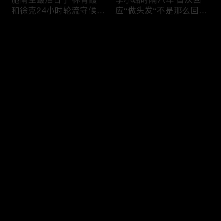
和徐克24小时轮流守候；
应“做头发“不是那么回
李小璐为出轨叫屈；女医
事！白鹿被骂八年 于正:
生"10级美颜证件照"爆红
是我为捧人 魔改28集；
评论
"治好了忧郁症"；老公修
白鹿被“强行”加戏，演员
杰楷认罪未满一天 贾静
该不该背锅？百万网红
雯遭遇3重打击；佟丽娅
“雅典娜”确认遇害 被闺蜜
您还没有登录，请先登录
跟陈思诚父母聚会！
骗去东南亚 ！
杨幂再传新恋情引爆全网
Rain两女儿照曝光全家闲
登录
C罗新剧 足坛黑幕抖出来
逛夏威夷；苏瑞将进演艺
大标题马筱梅霸气否认介
圈 14年没和阿汤哥见过
入大S婚姻；杨幂再传新
面；LV首次回应与茉莉奶
恋情引爆全网；C罗参演
白的官司；北大老师雷军
最新评论
最热
/
最新
新剧 足坛黑幕抖出来；
为王虹写推荐信 冲上热
谢贤遗嘱曝光张柏芝两子
搜；吴尊15岁女儿独自亮
快来抢沙发～
获遗产！
相《蜘蛛侠》首映！
日本推理小说大师东野圭
冲上热搜 李小璐被指疑
吾 因大肠癌辞世；川普
似秘密生二胎；汤唯官宣
当众调侃美女记者：长得
二胎得子；关于谢贤病因
美却很刻薄；乘客买了一
和遗产分配 谢霆锋声