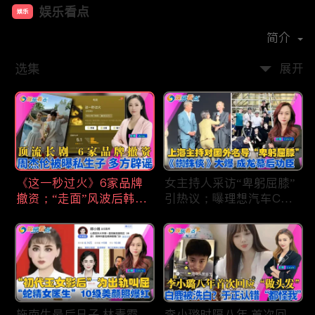
娱乐看点
娱乐
首播时间：
2021-01
简介
选集
展开
《这一秒过火》6家品牌
女主持人采访“卑躬屈膝”
撤资；“走面”风波后韩红
引热议；曝理想汽车CEO
现状；周杰伦被曝私生
将迎第六胎？娃哈哈私生
子；关晓彤拍完戏直奔网
子另起炉灶与宗馥莉相争
球场；李亚鹏一家云南团
；《蜘蛛侠》爆了 幕后
聚！
的功臣竟然还有成龙；大
S海外财产曝光 汪小菲证
实具俊晔争产！
施南生最后日子 林青霞
李小璐时隔八年 首次回