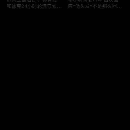
和徐克24小时轮流守候；
应“做头发“不是那么回
李小璐为出轨叫屈；女医
事！白鹿被骂八年 于正:
生"10级美颜证件照"爆红
是我为捧人 魔改28集；
评论
"治好了忧郁症"；老公修
白鹿被“强行”加戏，演员
杰楷认罪未满一天 贾静
该不该背锅？百万网红
雯遭遇3重打击；佟丽娅
“雅典娜”确认遇害 被闺蜜
您还没有登录，请先登录
跟陈思诚父母聚会！
骗去东南亚 ！
杨幂再传新恋情引爆全网
Rain两女儿照曝光全家闲
登录
C罗新剧 足坛黑幕抖出来
逛夏威夷；苏瑞将进演艺
大标题马筱梅霸气否认介
圈 14年没和阿汤哥见过
入大S婚姻；杨幂再传新
面；LV首次回应与茉莉奶
恋情引爆全网；C罗参演
白的官司；北大老师雷军
最新评论
最热
/
最新
新剧 足坛黑幕抖出来；
为王虹写推荐信 冲上热
谢贤遗嘱曝光张柏芝两子
搜；吴尊15岁女儿独自亮
快来抢沙发～
获遗产！
相《蜘蛛侠》首映！
日本推理小说大师东野圭
冲上热搜 李小璐被指疑
吾 因大肠癌辞世；川普
似秘密生二胎；汤唯官宣
当众调侃美女记者：长得
二胎得子；关于谢贤病因
美却很刻薄；乘客买了一
和遗产分配 谢霆锋声