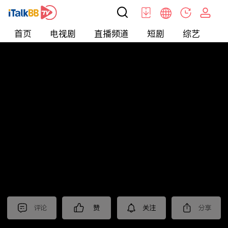
首页
电视剧
直播频道
短剧
综艺
电
北美
>
娱乐
>
娱乐看点
评论
赞
关注
分享