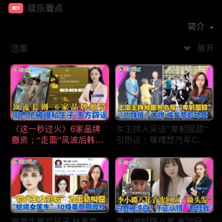
娱乐看点
娱乐
首播时间：
2021-01
简介
选集
展开
《这一秒过火》6家品牌
女主持人采访“卑躬屈膝”
撤资；“走面”风波后韩红
引热议；曝理想汽车CEO
现状；周杰伦被曝私生
将迎第六胎？娃哈哈私生
子；关晓彤拍完戏直奔网
子另起炉灶与宗馥莉相争
球场；李亚鹏一家云南团
；《蜘蛛侠》爆了 幕后
聚！
的功臣竟然还有成龙；大
S海外财产曝光 汪小菲证
实具俊晔争产！
施南生最后日子 林青霞
李小璐时隔八年 首次回