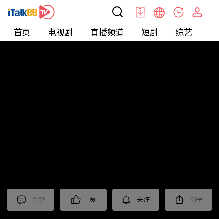
首页
电视剧
直播频道
短剧
综艺
电
北美
>
娱乐
>
娱乐看点
评论
赞
关注
分享