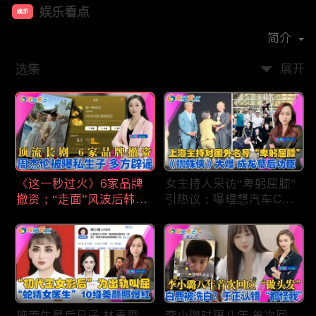
娱乐看点
娱乐
首播时间：
2021-01
简介
选集
展开
《这一秒过火》6家品牌
女主持人采访“卑躬屈膝”
撤资；“走面”风波后韩红
引热议；曝理想汽车CEO
现状；周杰伦被曝私生
将迎第六胎？娃哈哈私生
子；关晓彤拍完戏直奔网
子另起炉灶与宗馥莉相争
球场；李亚鹏一家云南团
；《蜘蛛侠》爆了 幕后
聚！
的功臣竟然还有成龙；大
S海外财产曝光 汪小菲证
实具俊晔争产！
施南生最后日子 林青霞
李小璐时隔八年 首次回