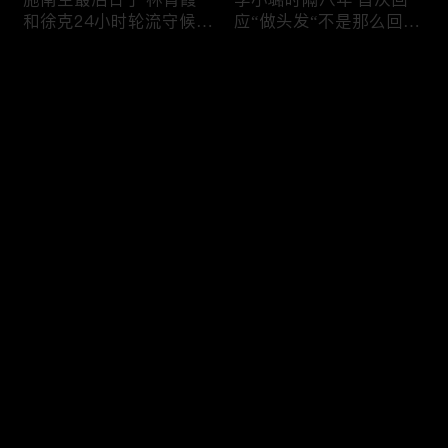
和徐克24小时轮流守候；
应“做头发“不是那么回
李小璐为出轨叫屈；女医
事！白鹿被骂八年 于正:
生"10级美颜证件照"爆红
是我为捧人 魔改28集；
评论
"治好了忧郁症"；老公修
白鹿被“强行”加戏，演员
杰楷认罪未满一天 贾静
该不该背锅？百万网红
雯遭遇3重打击；佟丽娅
“雅典娜”确认遇害 被闺蜜
您还没有登录，请先登录
跟陈思诚父母聚会！
骗去东南亚 ！
杨幂再传新恋情引爆全网
Rain两女儿照曝光全家闲
登录
C罗新剧 足坛黑幕抖出来
逛夏威夷；苏瑞将进演艺
大标题马筱梅霸气否认介
圈 14年没和阿汤哥见过
入大S婚姻；杨幂再传新
面；LV首次回应与茉莉奶
恋情引爆全网；C罗参演
白的官司；北大老师雷军
最新评论
最热
/
最新
新剧 足坛黑幕抖出来；
为王虹写推荐信 冲上热
谢贤遗嘱曝光张柏芝两子
搜；吴尊15岁女儿独自亮
快来抢沙发～
获遗产！
相《蜘蛛侠》首映！
日本推理小说大师东野圭
冲上热搜 李小璐被指疑
吾 因大肠癌辞世；川普
似秘密生二胎；汤唯官宣
当众调侃美女记者：长得
二胎得子；关于谢贤病因
美却很刻薄；乘客买了一
和遗产分配 谢霆锋声