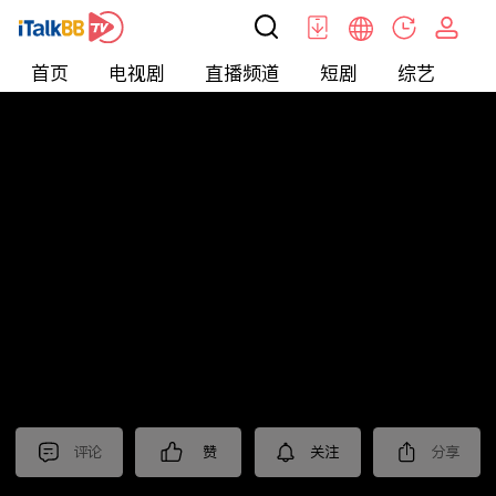
首页
电视剧
直播频道
短剧
综艺
电
北美
>
娱乐
>
娱乐看点
评论
赞
关注
分享