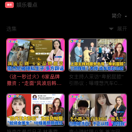
娱乐看点
娱乐
首播时间：
2021-01
简介
选集
展开
《这一秒过火》6家品牌
女主持人采访“卑躬屈膝”
撤资；“走面”风波后韩红
引热议；曝理想汽车CEO
现状；周杰伦被曝私生
将迎第六胎？娃哈哈私生
子；关晓彤拍完戏直奔网
子另起炉灶与宗馥莉相争
球场；李亚鹏一家云南团
；《蜘蛛侠》爆了 幕后
聚！
的功臣竟然还有成龙；大
S海外财产曝光 汪小菲证
实具俊晔争产！
施南生最后日子 林青霞
李小璐时隔八年 首次回