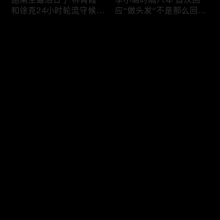
和徐克24小时轮流守候；
应“做头发“不是那么回
李小璐为出轨叫屈；女医
事！白鹿被骂八年 于正:
生"10级美颜证件照"爆红
是我为捧人 魔改28集；
评论
"治好了忧郁症"；老公修
白鹿被“强行”加戏，演员
杰楷认罪未满一天 贾静
该不该背锅？百万网红
雯遭遇3重打击；佟丽娅
“雅典娜”确认遇害 被闺蜜
您还没有登录，请先登录
跟陈思诚父母聚会！
骗去东南亚 ！
杨幂再传新恋情引爆全网
Rain两女儿照曝光全家闲
登录
C罗新剧 足坛黑幕抖出来
逛夏威夷；苏瑞将进演艺
大标题马筱梅霸气否认介
圈 14年没和阿汤哥见过
入大S婚姻；杨幂再传新
面；LV首次回应与茉莉奶
恋情引爆全网；C罗参演
白的官司；北大老师雷军
最新评论
最热
/
最新
新剧 足坛黑幕抖出来；
为王虹写推荐信 冲上热
谢贤遗嘱曝光张柏芝两子
搜；吴尊15岁女儿独自亮
快来抢沙发～
获遗产！
相《蜘蛛侠》首映！
日本推理小说大师东野圭
冲上热搜 李小璐被指疑
吾 因大肠癌辞世；川普
似秘密生二胎；汤唯官宣
当众调侃美女记者：长得
二胎得子；关于谢贤病因
美却很刻薄；乘客买了一
和遗产分配 谢霆锋声