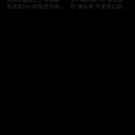
和徐克24小时轮流守候；
应“做头发“不是那么回
李小璐为出轨叫屈；女医
事！白鹿被骂八年 于正:
生"10级美颜证件照"爆红
是我为捧人 魔改28集；
评论
"治好了忧郁症"；老公修
白鹿被“强行”加戏，演员
杰楷认罪未满一天 贾静
该不该背锅？百万网红
雯遭遇3重打击；佟丽娅
“雅典娜”确认遇害 被闺蜜
您还没有登录，请先登录
跟陈思诚父母聚会！
骗去东南亚 ！
杨幂再传新恋情引爆全网
Rain两女儿照曝光全家闲
登录
C罗新剧 足坛黑幕抖出来
逛夏威夷；苏瑞将进演艺
大标题马筱梅霸气否认介
圈 14年没和阿汤哥见过
入大S婚姻；杨幂再传新
面；LV首次回应与茉莉奶
恋情引爆全网；C罗参演
白的官司；北大老师雷军
最新评论
最热
/
最新
新剧 足坛黑幕抖出来；
为王虹写推荐信 冲上热
谢贤遗嘱曝光张柏芝两子
搜；吴尊15岁女儿独自亮
快来抢沙发～
获遗产！
相《蜘蛛侠》首映！
日本推理小说大师东野圭
冲上热搜 李小璐被指疑
吾 因大肠癌辞世；川普
似秘密生二胎；汤唯官宣
当众调侃美女记者：长得
二胎得子；关于谢贤病因
美却很刻薄；乘客买了一
和遗产分配 谢霆锋声