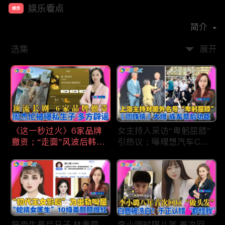
娱乐看点
娱乐
首播时间：
2021-01
简介
选集
展开
《这一秒过火》6家品牌
女主持人采访“卑躬屈膝”
撤资；“走面”风波后韩红
引热议；曝理想汽车CEO
现状；周杰伦被曝私生
将迎第六胎？娃哈哈私生
子；关晓彤拍完戏直奔网
子另起炉灶与宗馥莉相争
球场；李亚鹏一家云南团
；《蜘蛛侠》爆了 幕后
聚！
的功臣竟然还有成龙；大
S海外财产曝光 汪小菲证
实具俊晔争产！
施南生最后日子 林青霞
李小璐时隔八年 首次回