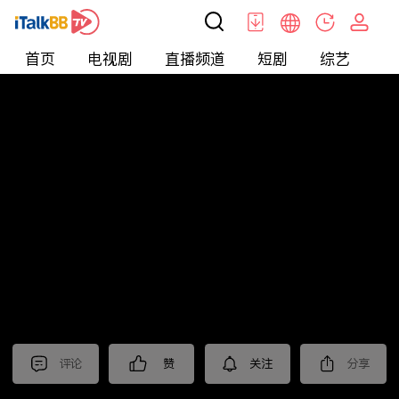
首页
电视剧
直播频道
短剧
综艺
电
北美
>
娱乐
>
娱乐看点
评论
赞
关注
分享