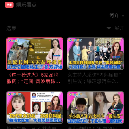
娱乐看点
娱乐
首播时间：
2021-01
简介
选集
展开
《这一秒过火》6家品牌
女主持人采访“卑躬屈膝”
撤资；“走面”风波后韩红
引热议；曝理想汽车CEO
现状；周杰伦被曝私生
将迎第六胎？娃哈哈私生
子；关晓彤拍完戏直奔网
子另起炉灶与宗馥莉相争
球场；李亚鹏一家云南团
；《蜘蛛侠》爆了 幕后
聚！
的功臣竟然还有成龙；大
S海外财产曝光 汪小菲证
实具俊晔争产！
施南生最后日子 林青霞
李小璐时隔八年 首次回