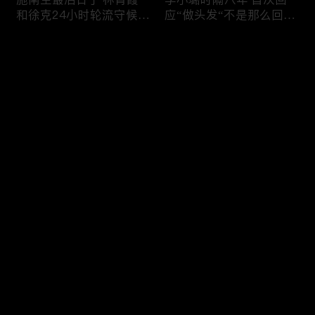
和徐克24小时轮流守候；
应“做头发“不是那么回
李小璐为出轨叫屈；女医
事！白鹿被骂八年 于正:
生"10级美颜证件照"爆红
是我为捧人 魔改28集；
评论
"治好了忧郁症"；老公修
白鹿被“强行”加戏，演员
杰楷认罪未满一天 贾静
该不该背锅？百万网红
雯遭遇3重打击；佟丽娅
“雅典娜”确认遇害 被闺蜜
您还没有登录，请先登录
跟陈思诚父母聚会！
骗去东南亚 ！
杨幂再传新恋情引爆全网
Rain两女儿照曝光全家闲
登录
C罗新剧 足坛黑幕抖出来
逛夏威夷；苏瑞将进演艺
大标题马筱梅霸气否认介
圈 14年没和阿汤哥见过
入大S婚姻；杨幂再传新
面；LV首次回应与茉莉奶
恋情引爆全网；C罗参演
白的官司；北大老师雷军
最新评论
最热
/
最新
新剧 足坛黑幕抖出来；
为王虹写推荐信 冲上热
谢贤遗嘱曝光张柏芝两子
搜；吴尊15岁女儿独自亮
快来抢沙发～
获遗产！
相《蜘蛛侠》首映！
日本推理小说大师东野圭
冲上热搜 李小璐被指疑
吾 因大肠癌辞世；川普
似秘密生二胎；汤唯官宣
当众调侃美女记者：长得
二胎得子；关于谢贤病因
美却很刻薄；乘客买了一
和遗产分配 谢霆锋声