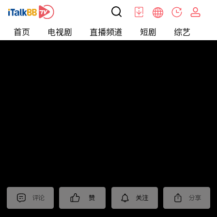
首页
电视剧
直播频道
短剧
综艺
电
北美
>
娱乐
>
娱乐看点
评论
赞
关注
分享