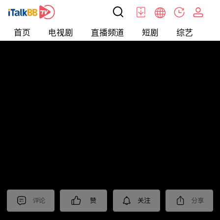
首页
电视剧
直播频道
短剧
综艺
电
北美
>
娱乐
>
娱乐看点
评论
赞
关注
分享