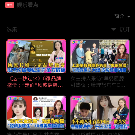
娱乐看点
娱乐
首播时间：
2021-01
简介
选集
展开
《这一秒过火》6家品牌
女主持人采访“卑躬屈膝”
撤资；“走面”风波后韩红
引热议；曝理想汽车CEO
现状；周杰伦被曝私生
将迎第六胎？娃哈哈私生
子；关晓彤拍完戏直奔网
子另起炉灶与宗馥莉相争
球场；李亚鹏一家云南团
；《蜘蛛侠》爆了 幕后
聚！
的功臣竟然还有成龙；大
S海外财产曝光 汪小菲证
实具俊晔争产！
施南生最后日子 林青霞
李小璐时隔八年 首次回