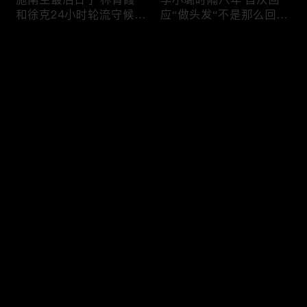
和徐克24小时轮流守候；
应“做头发“不是那么回
李小璐为出轨叫屈；女医
事！白鹿被骂八年 于正:
生"10级美颜证件照"爆红
是我为捧人 魔改28集；
评论
"治好了忧郁症"；老公修
白鹿被“强行”加戏，演员
杰楷认罪未满一天 贾静
该不该背锅？百万网红
雯遭遇3重打击；佟丽娅
“雅典娜”确认遇害 被闺蜜
您还没有登录，请先登录
跟陈思诚父母聚会！
骗去东南亚 ！
杨幂再传新恋情引爆全网
Rain两女儿照曝光全家闲
登录
C罗新剧 足坛黑幕抖出来
逛夏威夷；苏瑞将进演艺
大标题马筱梅霸气否认介
圈 14年没和阿汤哥见过
入大S婚姻；杨幂再传新
面；LV首次回应与茉莉奶
恋情引爆全网；C罗参演
白的官司；北大老师雷军
最新评论
最热
/
最新
新剧 足坛黑幕抖出来；
为王虹写推荐信 冲上热
谢贤遗嘱曝光张柏芝两子
搜；吴尊15岁女儿独自亮
快来抢沙发～
获遗产！
相《蜘蛛侠》首映！
日本推理小说大师东野圭
冲上热搜 李小璐被指疑
吾 因大肠癌辞世；川普
似秘密生二胎；汤唯官宣
当众调侃美女记者：长得
二胎得子；关于谢贤病因
美却很刻薄；乘客买了一
和遗产分配 谢霆锋声