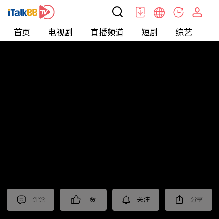
首页
电视剧
直播频道
短剧
综艺
电
北美
>
娱乐
>
娱乐看点
评论
赞
关注
分享