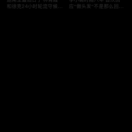
和徐克24小时轮流守候；
应“做头发“不是那么回
李小璐为出轨叫屈；女医
事！白鹿被骂八年 于正:
生"10级美颜证件照"爆红
是我为捧人 魔改28集；
评论
"治好了忧郁症"；老公修
白鹿被“强行”加戏，演员
杰楷认罪未满一天 贾静
该不该背锅？百万网红
雯遭遇3重打击；佟丽娅
“雅典娜”确认遇害 被闺蜜
您还没有登录，请先登录
跟陈思诚父母聚会！
骗去东南亚 ！
杨幂再传新恋情引爆全网
Rain两女儿照曝光全家闲
登录
C罗新剧 足坛黑幕抖出来
逛夏威夷；苏瑞将进演艺
大标题马筱梅霸气否认介
圈 14年没和阿汤哥见过
入大S婚姻；杨幂再传新
面；LV首次回应与茉莉奶
恋情引爆全网；C罗参演
白的官司；北大老师雷军
最新评论
最热
/
最新
新剧 足坛黑幕抖出来；
为王虹写推荐信 冲上热
谢贤遗嘱曝光张柏芝两子
搜；吴尊15岁女儿独自亮
快来抢沙发～
获遗产！
相《蜘蛛侠》首映！
日本推理小说大师东野圭
冲上热搜 李小璐被指疑
吾 因大肠癌辞世；川普
似秘密生二胎；汤唯官宣
当众调侃美女记者：长得
二胎得子；关于谢贤病因
美却很刻薄；乘客买了一
和遗产分配 谢霆锋声