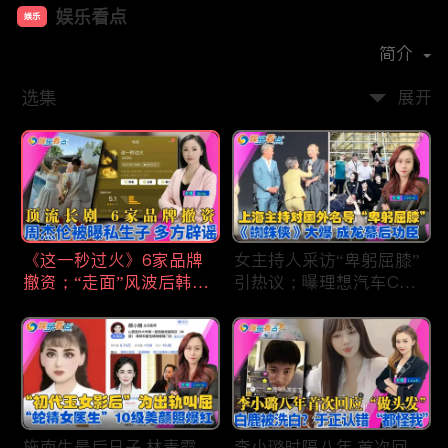
娱乐看点
娱乐
首播时间：
2021-01
简介
选集
展开
《这一秒过火》6家品牌
女主持人采访“卑躬屈膝”
撤资；“走面”风波后韩红
引热议；曝理想汽车CEO
现状；周杰伦被曝私生
将迎第六胎？娃哈哈私生
子；关晓彤拍完戏直奔网
子另起炉灶与宗馥莉相争
球场；李亚鹏一家云南团
；《蜘蛛侠》爆了 幕后
聚！
的功臣竟然还有成龙；大
S海外财产曝光 汪小菲证
实具俊晔争产！
施南生最后日子 林青霞
李小璐时隔八年 首次回