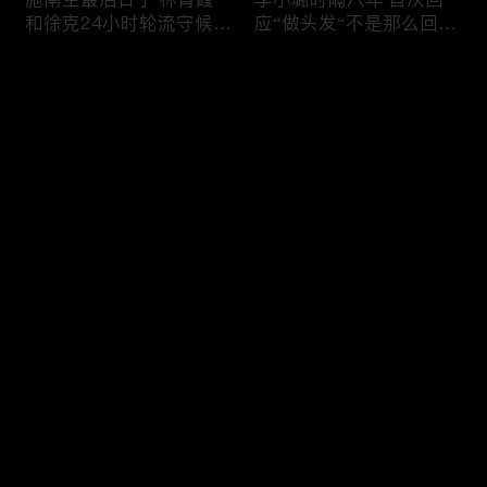
和徐克24小时轮流守候；
应“做头发“不是那么回
李小璐为出轨叫屈；女医
事！白鹿被骂八年 于正:
生"10级美颜证件照"爆红
是我为捧人 魔改28集；
评论
"治好了忧郁症"；老公修
白鹿被“强行”加戏，演员
杰楷认罪未满一天 贾静
该不该背锅？百万网红
雯遭遇3重打击；佟丽娅
“雅典娜”确认遇害 被闺蜜
您还没有登录，请先登录
跟陈思诚父母聚会！
骗去东南亚 ！
杨幂再传新恋情引爆全网
Rain两女儿照曝光全家闲
登录
C罗新剧 足坛黑幕抖出来
逛夏威夷；苏瑞将进演艺
大标题马筱梅霸气否认介
圈 14年没和阿汤哥见过
入大S婚姻；杨幂再传新
面；LV首次回应与茉莉奶
恋情引爆全网；C罗参演
白的官司；北大老师雷军
最新评论
最热
/
最新
新剧 足坛黑幕抖出来；
为王虹写推荐信 冲上热
谢贤遗嘱曝光张柏芝两子
搜；吴尊15岁女儿独自亮
快来抢沙发～
获遗产！
相《蜘蛛侠》首映！
日本推理小说大师东野圭
冲上热搜 李小璐被指疑
吾 因大肠癌辞世；川普
似秘密生二胎；汤唯官宣
当众调侃美女记者：长得
二胎得子；关于谢贤病因
美却很刻薄；乘客买了一
和遗产分配 谢霆锋声