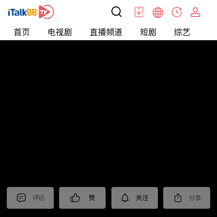
首页
电视剧
直播频道
短剧
综艺
电
北美
>
娱乐
>
娱乐看点
评论
赞
关注
分享