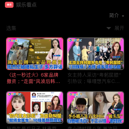
娱乐看点
娱乐
首播时间：
2021-01
简介
选集
展开
《这一秒过火》6家品牌
女主持人采访“卑躬屈膝”
撤资；“走面”风波后韩红
引热议；曝理想汽车CEO
现状；周杰伦被曝私生
将迎第六胎？娃哈哈私生
子；关晓彤拍完戏直奔网
子另起炉灶与宗馥莉相争
球场；李亚鹏一家云南团
；《蜘蛛侠》爆了 幕后
聚！
的功臣竟然还有成龙；大
S海外财产曝光 汪小菲证
实具俊晔争产！
施南生最后日子 林青霞
李小璐时隔八年 首次回