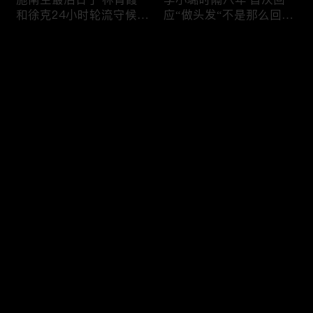
和徐克24小时轮流守候；
应“做头发“不是那么回
李小璐为出轨叫屈；女医
事！白鹿被骂八年 于正:
生"10级美颜证件照"爆红
是我为捧人 魔改28集；
评论
"治好了忧郁症"；老公修
白鹿被“强行”加戏，演员
杰楷认罪未满一天 贾静
该不该背锅？百万网红
雯遭遇3重打击；佟丽娅
“雅典娜”确认遇害 被闺蜜
您还没有登录，请先登录
跟陈思诚父母聚会！
骗去东南亚 ！
杨幂再传新恋情引爆全网
Rain两女儿照曝光全家闲
登录
C罗新剧 足坛黑幕抖出来
逛夏威夷；苏瑞将进演艺
大标题马筱梅霸气否认介
圈 14年没和阿汤哥见过
入大S婚姻；杨幂再传新
面；LV首次回应与茉莉奶
恋情引爆全网；C罗参演
白的官司；北大老师雷军
最新评论
最热
/
最新
新剧 足坛黑幕抖出来；
为王虹写推荐信 冲上热
谢贤遗嘱曝光张柏芝两子
搜；吴尊15岁女儿独自亮
快来抢沙发～
获遗产！
相《蜘蛛侠》首映！
日本推理小说大师东野圭
冲上热搜 李小璐被指疑
吾 因大肠癌辞世；川普
似秘密生二胎；汤唯官宣
当众调侃美女记者：长得
二胎得子；关于谢贤病因
美却很刻薄；乘客买了一
和遗产分配 谢霆锋声