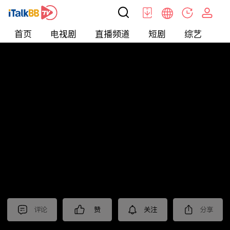
首页
电视剧
直播频道
短剧
综艺
电
北美
>
娱乐
>
娱乐看点
评论
赞
关注
分享