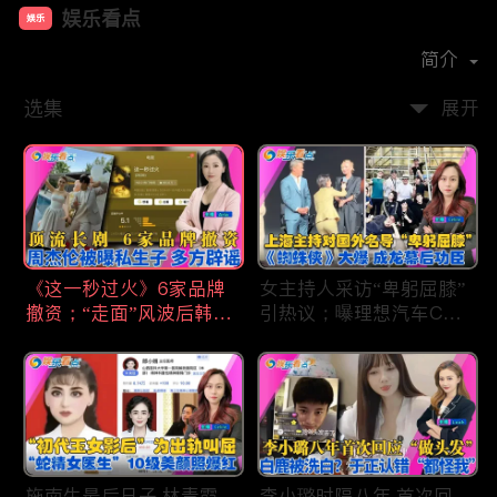
娱乐看点
娱乐
首播时间：
2021-01
简介
选集
展开
《这一秒过火》6家品牌
女主持人采访“卑躬屈膝”
撤资；“走面”风波后韩红
引热议；曝理想汽车CEO
现状；周杰伦被曝私生
将迎第六胎？娃哈哈私生
子；关晓彤拍完戏直奔网
子另起炉灶与宗馥莉相争
球场；李亚鹏一家云南团
；《蜘蛛侠》爆了 幕后
聚！
的功臣竟然还有成龙；大
S海外财产曝光 汪小菲证
实具俊晔争产！
施南生最后日子 林青霞
李小璐时隔八年 首次回