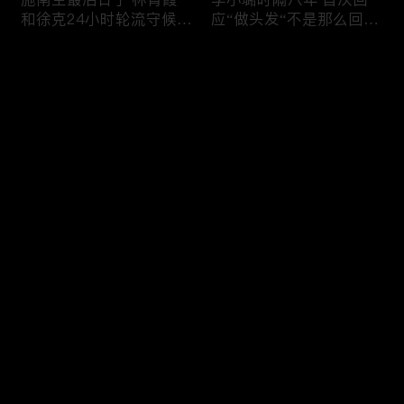
和徐克24小时轮流守候；
应“做头发“不是那么回
李小璐为出轨叫屈；女医
事！白鹿被骂八年 于正:
生"10级美颜证件照"爆红
是我为捧人 魔改28集；
评论
"治好了忧郁症"；老公修
白鹿被“强行”加戏，演员
杰楷认罪未满一天 贾静
该不该背锅？百万网红
雯遭遇3重打击；佟丽娅
“雅典娜”确认遇害 被闺蜜
您还没有登录，请先登录
跟陈思诚父母聚会！
骗去东南亚 ！
杨幂再传新恋情引爆全网
Rain两女儿照曝光全家闲
登录
C罗新剧 足坛黑幕抖出来
逛夏威夷；苏瑞将进演艺
大标题马筱梅霸气否认介
圈 14年没和阿汤哥见过
入大S婚姻；杨幂再传新
面；LV首次回应与茉莉奶
恋情引爆全网；C罗参演
白的官司；北大老师雷军
最新评论
最热
/
最新
新剧 足坛黑幕抖出来；
为王虹写推荐信 冲上热
谢贤遗嘱曝光张柏芝两子
搜；吴尊15岁女儿独自亮
快来抢沙发～
获遗产！
相《蜘蛛侠》首映！
日本推理小说大师东野圭
冲上热搜 李小璐被指疑
吾 因大肠癌辞世；川普
似秘密生二胎；汤唯官宣
当众调侃美女记者：长得
二胎得子；关于谢贤病因
美却很刻薄；乘客买了一
和遗产分配 谢霆锋声