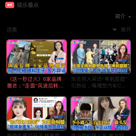
娱乐看点
娱乐
首播时间：
2021-01
简介
选集
展开
《这一秒过火》6家品牌
女主持人采访“卑躬屈膝”
撤资；“走面”风波后韩红
引热议；曝理想汽车CEO
现状；周杰伦被曝私生
将迎第六胎？娃哈哈私生
子；关晓彤拍完戏直奔网
子另起炉灶与宗馥莉相争
球场；李亚鹏一家云南团
；《蜘蛛侠》爆了 幕后
聚！
的功臣竟然还有成龙；大
S海外财产曝光 汪小菲证
实具俊晔争产！
施南生最后日子 林青霞
李小璐时隔八年 首次回