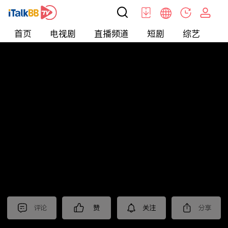
首页
电视剧
直播频道
短剧
综艺
电
北美
>
娱乐
>
娱乐看点
评论
赞
关注
分享