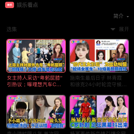
娱乐看点
娱乐
首播时间：
2021-01
简介
选集
展开
女主持人采访“卑躬屈膝”
施南生最后日子 林青霞
引热议；曝理想汽车CEO
和徐克24小时轮流守候；
将迎第六胎？娃哈哈私生
李小璐为出轨叫屈；女医
子另起炉灶与宗馥莉相争
生"10级美颜证件照"爆红
；《蜘蛛侠》爆了 幕后
"治好了忧郁症"；老公修
的功臣竟然还有成龙；大
杰楷认罪未满一天 贾静
S海外财产曝光 汪小菲证
雯遭遇3重打击；佟丽娅
实具俊晔争产！
跟陈思诚父母聚会！
李小璐时隔八年 首次回
杨幂再传新恋情引爆全网