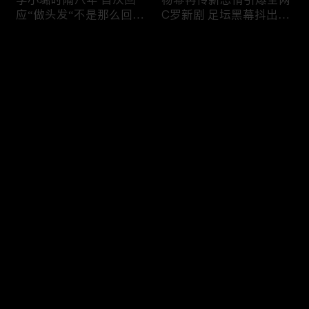
应“做头发“不是那么回
C罗新剧 足坛黑幕抖出来
事！白鹿被骂八年 于正:
大标题马筱梅霸气否认介
是我为捧人 魔改28集；
入大S婚姻；杨幂再传新
评论
白鹿被“强行”加戏，演员
恋情引爆全网；C罗参演
该不该背锅？百万网红
新剧 足坛黑幕抖出来；
“雅典娜”确认遇害 被闺蜜
谢贤遗嘱曝光张柏芝两子
您还没有登录，请先登录
骗去东南亚 ！
获遗产！
Rain两女儿照曝光全家闲
日本推理小说大师东野圭
登录
逛夏威夷；苏瑞将进演艺
吾 因大肠癌辞世；川普
圈 14年没和阿汤哥见过
当众调侃美女记者：长得
面；LV首次回应与茉莉奶
美却很刻薄；乘客买了一
白的官司；北大老师雷军
等座却被占走 一艺人发
最新评论
最热
/
最新
为王虹写推荐信 冲上热
文道歉；75岁郭台铭出轨
搜；吴尊15岁女儿独自亮
风波 妻子被曝“身心受
快来抢沙发～
相《蜘蛛侠》首映！
创”；刘翔如今长期旅居
海外！
冲上热搜 李小璐被指疑
马斯克宣布拍AI版《奥德
似秘密生二胎；汤唯官宣
赛》；冉莹颖回应是否会
二胎得子；关于谢贤病因
离婚；汤唯官宣二胎儿子
和遗产分配 谢霆锋声
出生；人生超速！33岁内