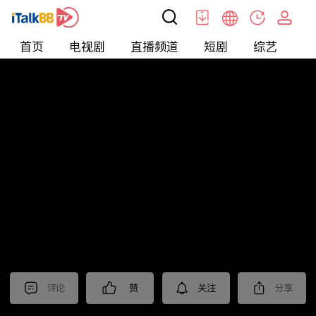
首页
电视剧
直播频道
短剧
综艺
电
北美
>
娱乐
>
娱乐看点
评论
赞
关注
分享