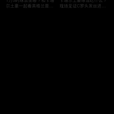
1万5的球票坐哪？和卡塔
卡塔尔土豪球馆吃什么？
尔土豪一起看英格兰晋
现场见证C罗头发丝进
级！什么体验？
球，什么体验？
评论
您还没有登录，请先登录
纽约101层，美国最高餐
纽约深夜便利店干饭！！
登录
厅！！吃个饭竟然要层层
美国豪华便利店，都吃些
安保？
什么？
最新评论
最热
/
最新
快来抢沙发～
美国加州最贵烤肉自助，
两帅小伙探访，洛杉矶排
帅小伙又飞了4456公
名第一，阿根廷烤肉
里！！！
店！！