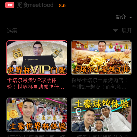
觅食meetfood
8.0
美食
首播时间：
2020-11
简介
选集
展开
卡塔尔最贵VIP球票体
探秘卡塔尔土豪烤肉店！
验！世界杯自助餐吃什
羊排2斤起卖！面包竟然1
么？现场看梅西进4强！
米长？