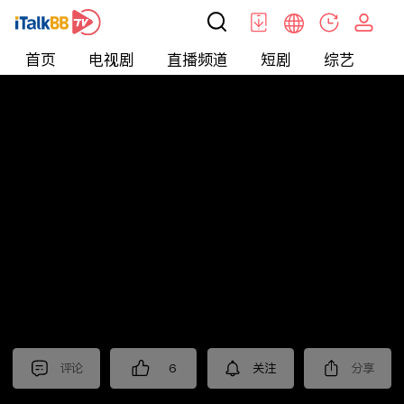
首页
电视剧
直播频道
短剧
综艺
电
北美
>
美食
>
觅食meetfood
评论
6
关注
分享