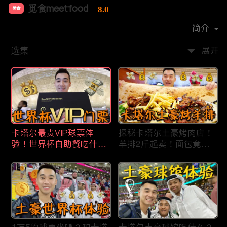
觅食meetfood
8.0
美食
首播时间：
2020-11
简介
选集
展开
卡塔尔最贵VIP球票体
探秘卡塔尔土豪烤肉店！
验！世界杯自助餐吃什
羊排2斤起卖！面包竟然1
么？现场看梅西进4强！
米长？