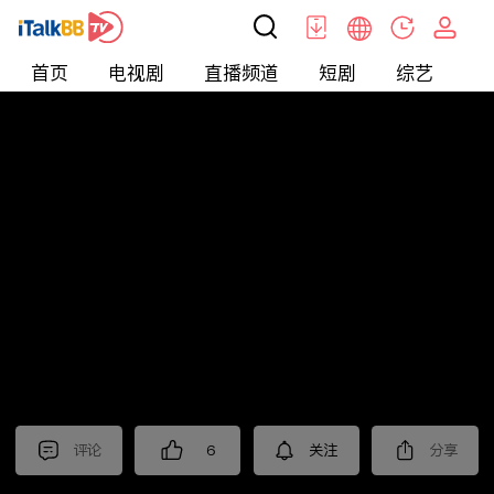
首页
电视剧
直播频道
短剧
综艺
电
北美
>
美食
>
觅食meetfood
评论
6
关注
分享