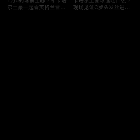
1万5的球票坐哪？和卡塔
卡塔尔土豪球馆吃什么？
尔土豪一起看英格兰晋
现场见证C罗头发丝进
级！什么体验？
球，什么体验？
评论
您还没有登录，请先登录
纽约101层，美国最高餐
纽约深夜便利店干饭！！
登录
厅！！吃个饭竟然要层层
美国豪华便利店，都吃些
安保？
什么？
最新评论
最热
/
最新
快来抢沙发～
美国加州最贵烤肉自助，
两帅小伙探访，洛杉矶排
帅小伙又飞了4456公
名第一，阿根廷烤肉
里！！！
店！！