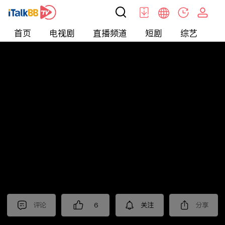
首页
电视剧
直播频道
短剧
综艺
电
北美
>
Food
>
觅食meetfood
评论
6
关注
分享