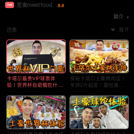
觅食meetfood
8.0
Food
首播时间：
2020-11
简介
选集
展开
卡塔尔最贵VIP球票体
探秘卡塔尔土豪烤肉店！
验！世界杯自助餐吃什
羊排2斤起卖！面包竟然1
么？现场看梅西进4强！
米长？