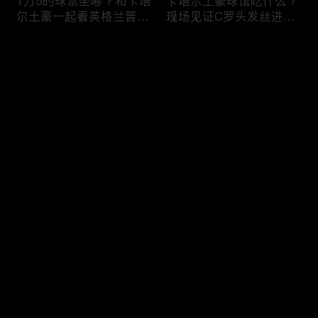
1万5的球票坐哪？和卡塔
卡塔尔土豪球馆吃什么？
尔土豪一起看英格兰晋
现场见证C罗头发丝进
级！什么体验？
球，什么体验？
评论
您还没有登录，请先登录
纽约101层，美国最高餐
纽约深夜便利店干饭！！
登录
厅！！吃个饭竟然要层层
美国豪华便利店，都吃些
安保？
什么？
最新评论
最热
/
最新
快来抢沙发～
美国加州最贵烤肉自助，
两帅小伙探访，洛杉矶排
帅小伙又飞了4456公
名第一，阿根廷烤肉
里！！！
店！！